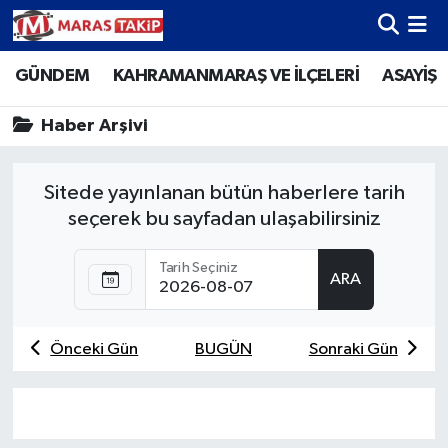
GÜNDEM
KAHRAMANMARAŞ VE İLÇELERİ
ASAYİŞ
Kahramanmaraş Nöbetçi Eczaneler
Haber Arşivi
Kahramanmaraş Hava Durumu
Kahramanmaraş Namaz Vakitleri
Sitede yayınlanan bütün haberlere tarih
seçerek bu sayfadan ulaşabilirsiniz
Kahramanmaraş Trafik Yoğunluk Haritası
Tarih Seçiniz
Süper Lig Puan Durumu ve Fikstür
ARA
Tüm Manşetler
Önceki Gün
BUGÜN
Sonraki Gün
Son Dakika Haberleri
Haber Arşivi