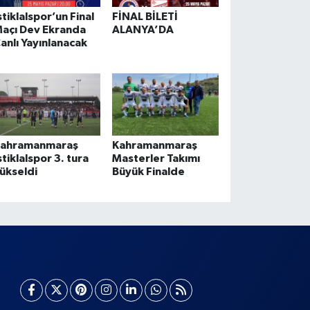
stiklalspor’un Final
FİNAL BİLETİ
açı Dev Ekranda
ALANYA’DA
anlı Yayınlanacak
ahramanmaraş
Kahramanmaraş
stiklalspor 3. tura
Masterler Takımı
ükseldi
Büyük Finalde