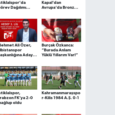
stiklalspor’da
Kapal’dan
örev Dağılımı
Avrupa’da Bronz
apıldı
Madalya!
ehmet Ali Özer,
Burçak Özkanca:
lbistanspor
“Burada Anlam
aşkanlığına Aday
Yüklü Yıllarım Var!”
ldu
stiklalspor,
Kahramanmaraşspo
rabzon FK’ya 2-0
r-Kilis 1984 A.Ş. 0-1
ağlup oldu