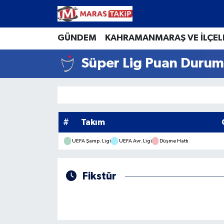
Kahramanmaraş Nöbetçi Eczaneler
GÜNDEM
KAHRAMANMARAŞ VE İLÇEL
Süper Lig Puan Durum
Kahramanmaraş Hava Durumu
Kahramanmaraş Namaz Vakitleri
Kahramanmaraş Trafik Yoğunluk Haritası
#
Takım
Süper Lig Puan Durumu ve Fikstür
UEFA Şamp. Ligi
UEFA Avr. Ligi
Düşme Hattı
Tüm Manşetler
Fikstür
Son Dakika Haberleri
Haber Arşivi