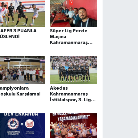
AFER 3 PUANLA
Süper Lig Perde
ÜSLENDİ
Maçına
Kahramanmaraş
Damgası!
ampiyonlara
Akedaş
oşkulu Karşılama!
Kahramanmaraş
İstiklalspor, 3. Lig
Play-Off Finali'nde
Antalya'da Tarih
Yazdı: TFF 2. Lig’e
Yükseldi!