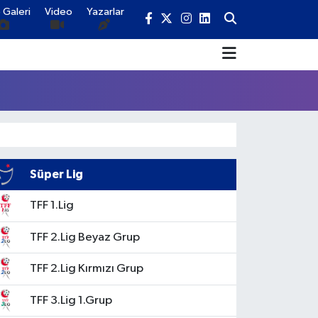
 Galeri
Video
Yazarlar
Süper Lig
TFF 1.Lig
TFF 2.Lig Beyaz Grup
TFF 2.Lig Kırmızı Grup
TFF 3.Lig 1.Grup