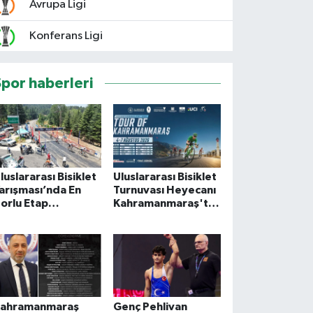
Avrupa Ligi
Konferans Ligi
Spor haberleri
luslararası Bisiklet
Uluslararası Bisiklet
arışması’nda En
Turnuvası Heyecanı
orlu Etap
Kahramanmaraş'ta
amamlandı
Başlıyor
ahramanmaraş
Genç Pehlivan