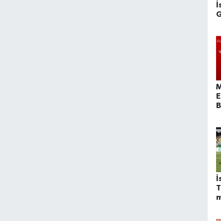
İ
G
Y
M
E
B
O
İ
T
m