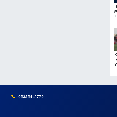
İ
M
C
K
İ
Y
05355441779