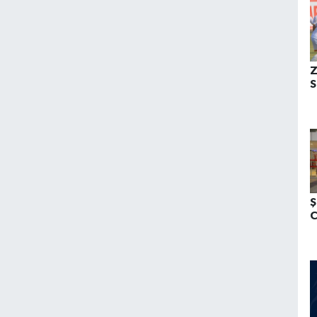
Z
S
Ş
C