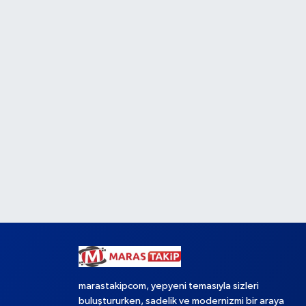
marastakipcom, yepyeni temasıyla sizleri
buluştururken, sadelik ve modernizmi bir araya