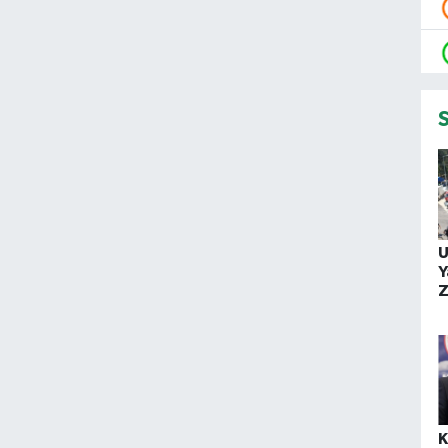
U
Y
Z
T
K