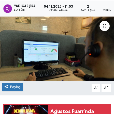
YADIGAR JIRA
04.11.2025 - 11:03
2
1
EDITÖR
YAYINLANMA
PAYLAŞIM
OKUNM
Paylaş
-
+
A
A
Ağustos Fuarı’nda