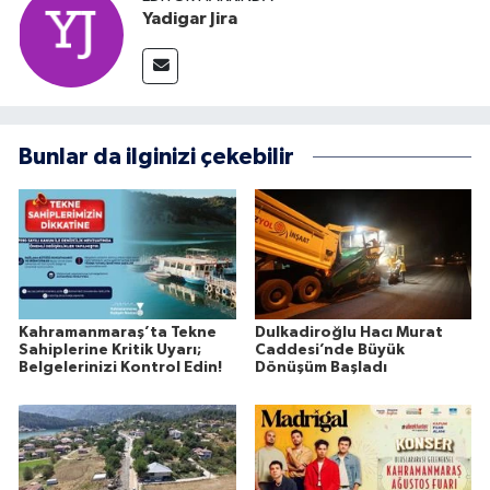
Yadigar Jira
Bunlar da ilginizi çekebilir
Kahramanmaraş’ta Tekne
Dulkadiroğlu Hacı Murat
Sahiplerine Kritik Uyarı;
Caddesi’nde Büyük
Belgelerinizi Kontrol Edin!
Dönüşüm Başladı