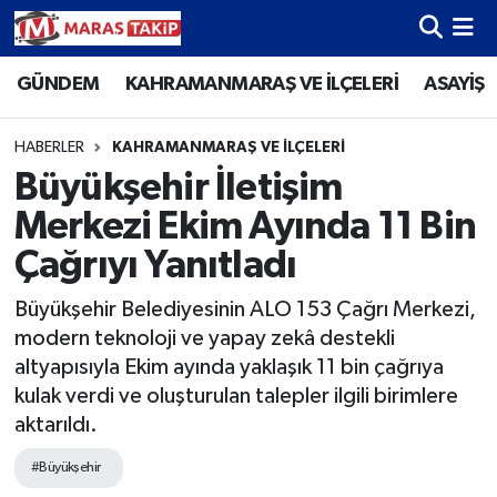
GÜNDEM
KAHRAMANMARAŞ VE İLÇELERİ
ASAYİŞ
Kahramanmaraş Nöbetçi Eczaneler
Kahramanmaraş Hava Durumu
HABERLER
KAHRAMANMARAŞ VE İLÇELERİ
Büyükşehir İletişim
Kahramanmaraş Namaz Vakitleri
Merkezi Ekim Ayında 11 Bin
Kahramanmaraş Trafik Yoğunluk Haritası
Çağrıyı Yanıtladı
Büyükşehir Belediyesinin ALO 153 Çağrı Merkezi,
Süper Lig Puan Durumu ve Fikstür
modern teknoloji ve yapay zekâ destekli
altyapısıyla Ekim ayında yaklaşık 11 bin çağrıya
Tüm Manşetler
kulak verdi ve oluşturulan talepler ilgili birimlere
aktarıldı.
Son Dakika Haberleri
#Büyükşehir
Haber Arşivi