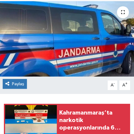
Paylaş
-
+
A
A
Kahramanmaraş’ta
narkotik
operasyonlarında 6