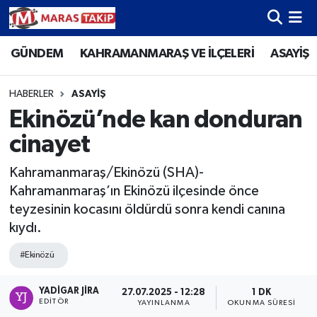
GÜNDEM
KAHRAMANMARAŞ VE İLÇELERİ
ASAYİŞ
Kahramanmaraş Nöbetçi Eczaneler
Kahramanmaraş Hava Durumu
HABERLER
ASAYİŞ
Ekinözü’nde kan donduran
Kahramanmaraş Namaz Vakitleri
cinayet
Kahramanmaraş Trafik Yoğunluk Haritası
Kahramanmaraş/Ekinözü (SHA)-
Kahramanmaraş’ın Ekinözü ilçesinde önce
Süper Lig Puan Durumu ve Fikstür
teyzesinin kocasını öldürdü sonra kendi canına
kıydı.
Tüm Manşetler
#Ekinözü
Son Dakika Haberleri
YADIGAR JIRA
27.07.2025 - 12:28
1 DK
EDITÖR
YAYINLANMA
OKUNMA SÜRESI
Haber Arşivi