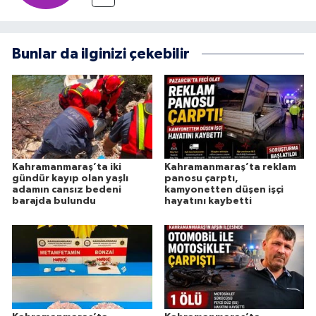
Bunlar da ilginizi çekebilir
Kahramanmaraş’ta iki
Kahramanmaraş’ta reklam
gündür kayıp olan yaşlı
panosu çarptı,
adamın cansız bedeni
kamyonetten düşen işçi
barajda bulundu
hayatını kaybetti