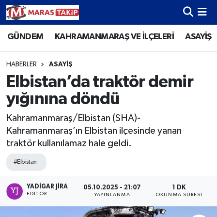
GÜNDEM
KAHRAMANMARAŞ VE İLÇELERİ
ASAYİŞ
Kahramanmaraş Nöbetçi Eczaneler
Kahramanmaraş Hava Durumu
HABERLER
ASAYİŞ
Elbistan’da traktör demir
Kahramanmaraş Namaz Vakitleri
yığınına döndü
Kahramanmaraş Trafik Yoğunluk Haritası
Kahramanmaraş/Elbistan (SHA)-
Kahramanmaraş’ın Elbistan ilçesinde yanan
Süper Lig Puan Durumu ve Fikstür
traktör kullanılamaz hale geldi.
Tüm Manşetler
#Elbistan
Son Dakika Haberleri
YADIGAR JIRA
05.10.2025 - 21:07
1 DK
EDITÖR
YAYINLANMA
OKUNMA SÜRESI
Haber Arşivi