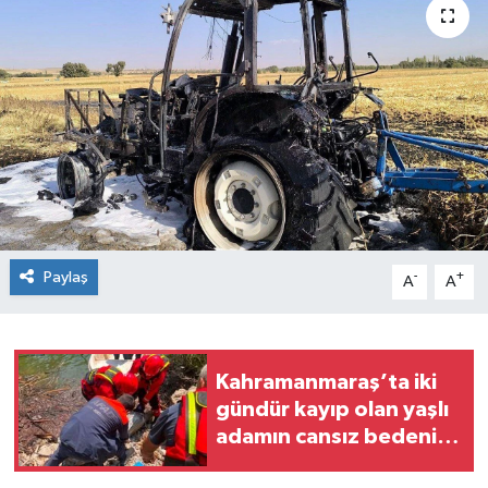
Paylaş
-
+
A
A
Kahramanmaraş’ta iki
gündür kayıp olan yaşlı
adamın cansız bedeni
barajda bulundu