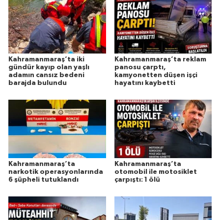
Kahramanmaraş’ta iki
Kahramanmaraş’ta reklam
gündür kayıp olan yaşlı
panosu çarptı,
adamın cansız bedeni
kamyonetten düşen işçi
barajda bulundu
hayatını kaybetti
Kahramanmaraş’ta
Kahramanmaraş’ta
narkotik operasyonlarında
otomobil ile motosiklet
6 şüpheli tutuklandı
çarpıştı: 1 ölü