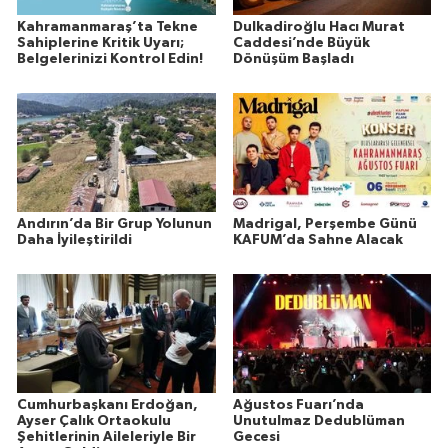
Kahramanmaraş’ta Tekne
Dulkadiroğlu Hacı Murat
Sahiplerine Kritik Uyarı;
Caddesi’nde Büyük
Belgelerinizi Kontrol Edin!
Dönüşüm Başladı
Andırın’da Bir Grup Yolunun
Madrigal, Perşembe Günü
Daha İyileştirildi
KAFUM’da Sahne Alacak
Cumhurbaşkanı Erdoğan,
Ağustos Fuarı’nda
Ayser Çalık Ortaokulu
Unutulmaz Dedublüman
Şehitlerinin Aileleriyle Bir
Gecesi