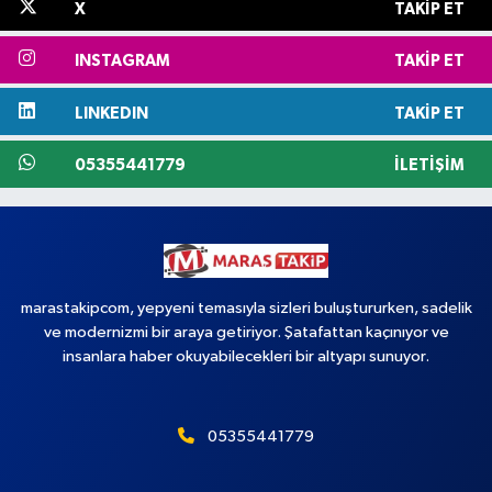
X
TAKIP ET
INSTAGRAM
TAKIP ET
LINKEDIN
TAKIP ET
05355441779
İLETIŞIM
marastakipcom, yepyeni temasıyla sizleri buluştururken, sadelik
ve modernizmi bir araya getiriyor. Şatafattan kaçınıyor ve
insanlara haber okuyabilecekleri bir altyapı sunuyor.
05355441779