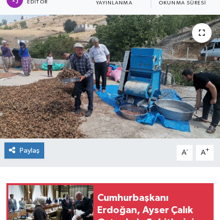
EDITÖR
YAYINLANMA
OKUNMA SÜRESI
Paylaş
-
+
A
A
Cumhurbaşkanı
Erdoğan, Ayser Çalık