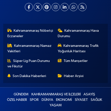
Kahramanmaraş Nöbetçi
Kahramanmaraş Hava
Eczaneler
Durumu
Kahramanmaraş Namaz
Kahramanmaraş Trafik
Vakitleri
Yoğunluk Haritası
Süper Lig Puan Durumu
Tüm Manşetler
ve Fikstür
Son Dakika Haberleri
Haber Arşivi
GÜNDEM
KAHRAMANMARAŞ VE İLÇELERİ
ASAYİŞ
ÖZEL HABER
SPOR
DÜNYA
EKONOMİ
SİYASET
SAĞLIK
YAŞAM