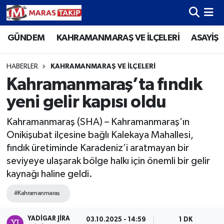
GÜNDEM
KAHRAMANMARAŞ VE İLÇELERİ
ASAYİŞ
Kahramanmaraş Nöbetçi Eczaneler
Kahramanmaraş Hava Durumu
HABERLER
KAHRAMANMARAŞ VE İLÇELERİ
Kahramanmaraş’ta fındık
Kahramanmaraş Namaz Vakitleri
yeni gelir kapısı oldu
Kahramanmaraş Trafik Yoğunluk Haritası
Kahramanmaraş (SHA) – Kahramanmaraş’ın
Onikişubat ilçesine bağlı Kalekaya Mahallesi,
Süper Lig Puan Durumu ve Fikstür
fındık üretiminde Karadeniz’i aratmayan bir
seviyeye ulaşarak bölge halkı için önemli bir gelir
Tüm Manşetler
kaynağı haline geldi.
Son Dakika Haberleri
#Kahramanmaraş
Haber Arşivi
YADIGAR JIRA
03.10.2025 - 14:59
1 DK