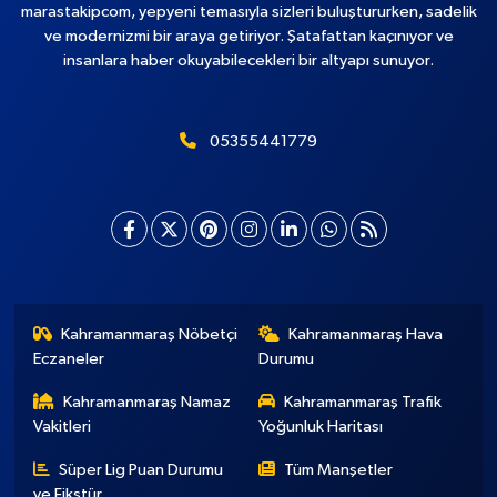
marastakipcom, yepyeni temasıyla sizleri buluştururken, sadelik
ve modernizmi bir araya getiriyor. Şatafattan kaçınıyor ve
insanlara haber okuyabilecekleri bir altyapı sunuyor.
05355441779
Kahramanmaraş Nöbetçi
Kahramanmaraş Hava
Eczaneler
Durumu
Kahramanmaraş Namaz
Kahramanmaraş Trafik
Vakitleri
Yoğunluk Haritası
Süper Lig Puan Durumu
Tüm Manşetler
ve Fikstür