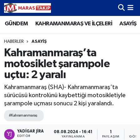
GÜNDEM
KAHRAMANMARAŞ VE İLÇELERİ
ASAYİŞ
Kahramanmaraş Nöbetçi Eczaneler
Kahramanmaraş Hava Durumu
HABERLER
ASAYİŞ
Kahramanmaraş’ta
Kahramanmaraş Namaz Vakitleri
motosiklet şarampole
Kahramanmaraş Trafik Yoğunluk Haritası
uçtu: 2 yaralı
Kahramanmaraş (SHA)- Kahramanmaraş’ta
Süper Lig Puan Durumu ve Fikstür
sürücüsü kontrolünü kaybettiği motosikletiyle
şarampole uçması sonucu 2 kişi yaralandı.
Tüm Manşetler
#Kahramanmaraş
Son Dakika Haberleri
YADIGAR JIRA
08.08.2024 - 16:41
1
2
Haber Arşivi
EDITÖR
YAYINLANMA
PAYLAŞIM
GÖST