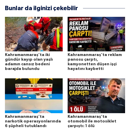
Bunlar da ilginizi çekebilir
Kahramanmaraş’ta iki
Kahramanmaraş’ta reklam
gündür kayıp olan yaşlı
panosu çarptı,
adamın cansız bedeni
kamyonetten düşen işçi
barajda bulundu
hayatını kaybetti
Kahramanmaraş’ta
Kahramanmaraş’ta
narkotik operasyonlarında
otomobil ile motosiklet
6 şüpheli tutuklandı
çarpıştı: 1 ölü