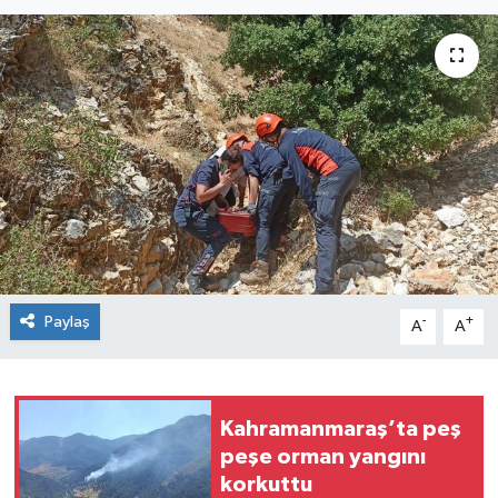
Paylaş
-
+
A
A
Kahramanmaraş’ta peş
peşe orman yangını
korkuttu