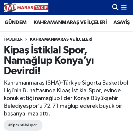
GÜNDEM
KAHRAMANMARAŞ VE İLÇELERİ
ASAYİŞ
Kahramanmaraş Nöbetçi Eczaneler
Kahramanmaraş Hava Durumu
HABERLER
KAHRAMANMARAŞ VE İLÇELERİ
Kipaş İstiklal Spor,
Kahramanmaraş Namaz Vakitleri
Namağlup Konya’yı
Kahramanmaraş Trafik Yoğunluk Haritası
Devirdi!
Kahramanmaraş (SHA)-Türkiye Sigorta Basketbol
Süper Lig Puan Durumu ve Fikstür
Ligi’nin 8. haftasında Kipaş İstiklal Spor, evinde
konuk ettiği namağlup lider Konya Büyükşehir
Tüm Manşetler
Belediyespor’u 72-71 mağlup ederek büyük bir
başarıya imza attı.
Son Dakika Haberleri
#Kipaş istiklal spor
Haber Arşivi