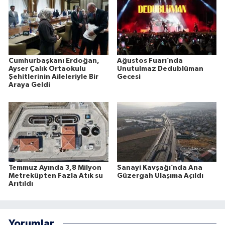
Cumhurbaşkanı Erdoğan,
Ağustos Fuarı’nda
Ayser Çalık Ortaokulu
Unutulmaz Dedublüman
Şehitlerinin Aileleriyle Bir
Gecesi
Araya Geldi
Temmuz Ayında 3,8 Milyon
Sanayi Kavşağı’nda Ana
Metreküpten Fazla Atık su
Güzergah Ulaşıma Açıldı
Arıtıldı
Yorumlar