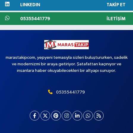
LINKEDIN
TAKIP ET
05355441779
İLETIŞIM
marastakipcom, yepyeni temasıyla sizleri buluştururken, sadelik
ve modernizmi bir araya getiriyor. Şatafattan kaçınıyor ve
insanlara haber okuyabilecekleri bir altyapı sunuyor.
05355441779