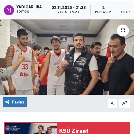
YADIGAR JIRA
02.11.2025 - 21:33
2
1
EDITÖR
YAYINLANMA
PAYLAŞIM
OKUNM
Paylaş
-
+
A
A
KSÜ Ziraat