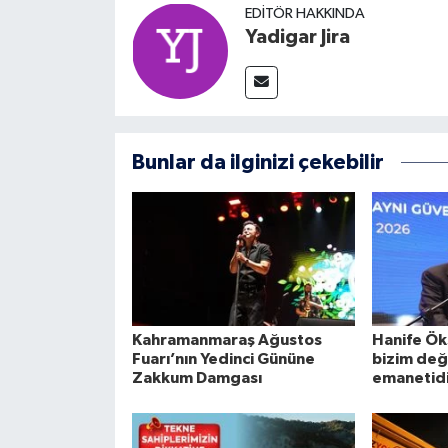
EDITÖR HAKKINDA
Yadigar Jira
Bunlar da ilginizi çekebilir
Kahramanmaraş Ağustos
Hanife Ök
Fuarı’nın Yedinci Gününe
bizim deği
Zakkum Damgası
emanetid