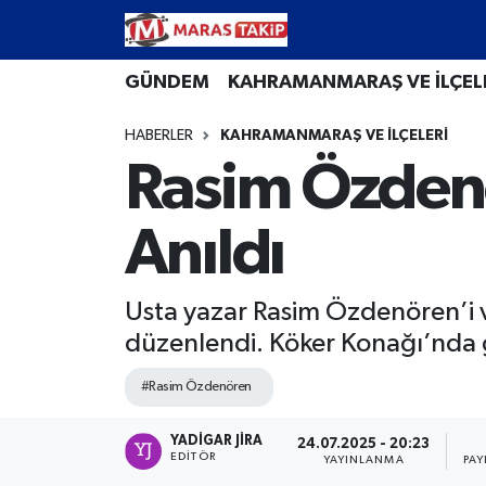
Kahramanmaraş Nöbetçi Eczaneler
GÜNDEM
KAHRAMANMARAŞ VE İLÇEL
HABERLER
KAHRAMANMARAŞ VE İLÇELERİ
Kahramanmaraş Hava Durumu
Rasim Özdenö
Kahramanmaraş Namaz Vakitleri
Anıldı
Kahramanmaraş Trafik Yoğunluk Haritası
Süper Lig Puan Durumu ve Fikstür
Usta yazar Rasim Özdenören’i 
düzenlendi. Köker Konağı’nda g
Tüm Manşetler
#Rasim Özdenören
Son Dakika Haberleri
YADIGAR JIRA
24.07.2025 - 20:23
EDITÖR
YAYINLANMA
PAY
Haber Arşivi