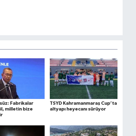
süz: Fabrikalar
TSYD Kahramanmaraş Cup’ta
l, milletin bize
altyapı heyecanı sürüyor
ir