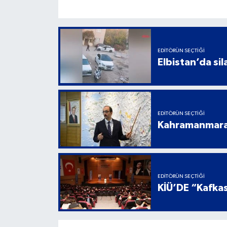
EDITÖRÜN SEÇTIĞI
Elbistan’da sil
EDITÖRÜN SEÇTIĞI
Kahramanmaraş
EDITÖRÜN SEÇTIĞI
KİÜ’DE “Kafkas