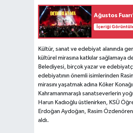
Ağustos Fuar
İçeriği Görüntül
Kültür, sanat ve edebiyat alanında gerç
kültürel mirasına katkılar sağlamay
Belediyesi, birçok yazar ve edebiyatçı
edebiyatının önemli isimlerinden Rasi
mirasını yaşatmak adına Köker Konağ
Kahramanmaraşlı sanatseverlerin yoğun
Harun Kadıoğlu üstlenirken, KSÜ Öğre
Erdoğan Aydoğan, Rasim Özdenören’in h
aldı.