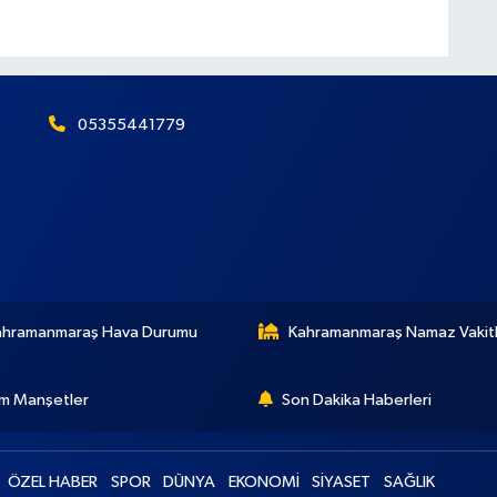
05355441779
ahramanmaraş Hava Durumu
Kahramanmaraş Namaz Vakitl
m Manşetler
Son Dakika Haberleri
ÖZEL HABER
SPOR
DÜNYA
EKONOMİ
SİYASET
SAĞLIK