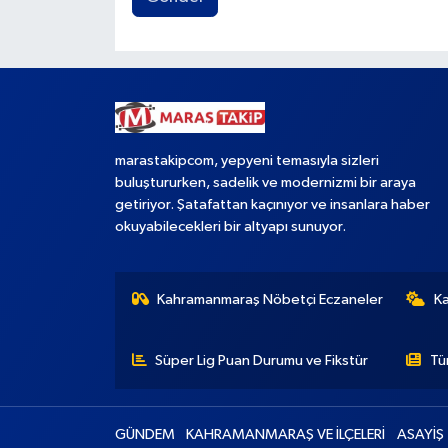
marastakipcom, yepyeni temasıyla sizleri
buluştururken, sadelik ve modernizmi bir araya
getiriyor. Şatafattan kaçınıyor ve insanlara haber
okuyabilecekleri bir altyapı sunuyor.
Kahramanmaraş Nöbetçi Eczaneler
K
Süper Lig Puan Durumu ve Fikstür
Tü
GÜNDEM
KAHRAMANMARAŞ VE İLÇELERİ
ASAYİŞ