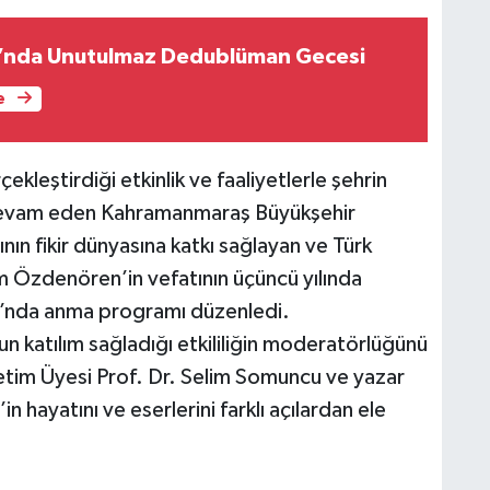
ı’nda Unutulmaz Dedublüman Gecesi
e
ekleştirdiği etkinlik ve faaliyetlerle şehrin
a devam eden Kahramanmaraş Büyükşehir
nın fikir dünyasına katkı sağlayan ve Türk
m Özdenören’in vefatının üçüncü yılında
ı’nda anma programı düzenledi.
 katılım sağladığı etkililiğin moderatörlüğünü
tim Üyesi Prof. Dr. Selim Somuncu ve yazar
ayatını ve eserlerini farklı açılardan ele