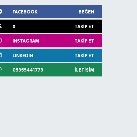
FACEBOOK
BEĞEN
X
TAKIP ET
INSTAGRAM
TAKIP ET
LINKEDIN
TAKIP ET
05355441779
İLETIŞIM