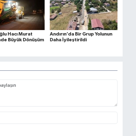
ğlu Hacı Murat
Andırın’da Bir Grup Yolunun
nde Büyük Dönüşüm
Daha İyileştirildi