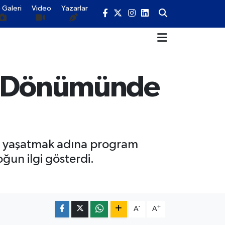
 Galeri
Video
Yazarlar
ıl Dönümünde
nı yaşatmak adına program
ğun ilgi gösterdi.
-
+
A
A