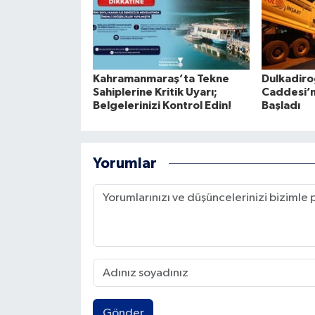
Kahramanmaraş’ta Tekne
Dulkadiro
Sahiplerine Kritik Uyarı;
Caddesi’
Belgelerinizi Kontrol Edin!
Başladı
Yorumlar
Gönder