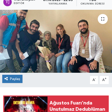
01.10.2025 - 22:03
1 DK
EDITÖR
YAYINLANMA
OKUNMA SÜRESI
Paylaş
-
+
A
A
Ağustos Fuarı’nda
Unutulmaz Dedublüman