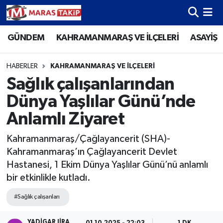
GÜNDEM
KAHRAMANMARAŞ VE İLÇELERİ
ASAYİŞ
Kahramanmaraş Nöbetçi Eczaneler
Kahramanmaraş Hava Durumu
HABERLER
KAHRAMANMARAŞ VE İLÇELERİ
Sağlık çalışanlarından
Kahramanmaraş Namaz Vakitleri
Dünya Yaşlılar Günü’nde
Kahramanmaraş Trafik Yoğunluk Haritası
Anlamlı Ziyaret
Kahramanmaraş/Çağlayancerit (SHA)-
Süper Lig Puan Durumu ve Fikstür
Kahramanmaraş’ın Çağlayancerit Devlet
Hastanesi, 1 Ekim Dünya Yaşlılar Günü’nü anlamlı
Tüm Manşetler
bir etkinlikle kutladı.
Son Dakika Haberleri
#Sağlık çalışanları
Haber Arşivi
YADIGAR JIRA