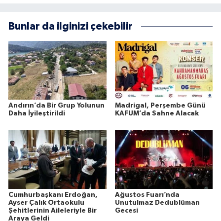
Bunlar da ilginizi çekebilir
Andırın’da Bir Grup Yolunun
Madrigal, Perşembe Günü
Daha İyileştirildi
KAFUM’da Sahne Alacak
Cumhurbaşkanı Erdoğan,
Ağustos Fuarı’nda
Ayser Çalık Ortaokulu
Unutulmaz Dedublüman
Şehitlerinin Aileleriyle Bir
Gecesi
Araya Geldi