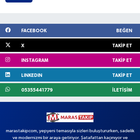
FACEBOOK
BEĞEN
X
TAKIP ET
INSTAGRAM
TAKIP ET
LINKEDIN
TAKIP ET
05355441779
İLETIŞIM
marastakipcom, yepyeni temasıyla sizleri buluştururken, sadelik
ve modernizmi bir araya getiriyor. Şatafattan kaçınıyor ve