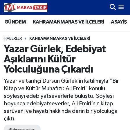
GÜNDEM
KAHRAMANMARAŞ VE İLÇELERİ
ASAYİŞ
Kahramanmaraş Nöbetçi Eczaneler
Kahramanmaraş Hava Durumu
HABERLER
KAHRAMANMARAŞ VE İLÇELERİ
Yazar Gürlek, Edebiyat
Kahramanmaraş Namaz Vakitleri
Aşıklarını Kültür
Kahramanmaraş Trafik Yoğunluk Haritası
Yolculuğuna Çıkardı
Yazar ve tarihçi Dursun Gürlek’in katılımıyla “Bir
Süper Lig Puan Durumu ve Fikstür
Kitap ve Kültür Muhafızı: Ali Emîrî” konulu
söyleşiyi edebiyatseverlerle buluştu. Söyleşi
Tüm Manşetler
boyunca edebiyatseverler, Ali Emîrî’nin kitap
serüveni ve hayatı hakkında derin bir yolculuğa
Son Dakika Haberleri
çıktı.
Haber Arşivi
#Kahramanmaraş