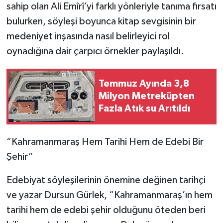
sahip olan Ali Emîrî’yi farklı yönleriyle tanıma fırsatı
bulurken, söyleşi boyunca kitap sevgisinin bir
medeniyet inşasında nasıl belirleyici rol
oynadığına dair çarpıcı örnekler paylaşıldı.
Temmuz Ayında 3,8
Milyon Metreküpten
Fazla Atık su Arıtıldı
“Kahramanmaraş Hem Tarihi Hem de Edebi Bir
Şehir”
Edebiyat söyleşilerinin önemine değinen tarihçi
ve yazar Dursun Gürlek, “Kahramanmaraş’ın hem
tarihi hem de edebi şehir olduğunu öteden beri