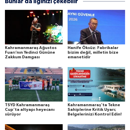
Bunlar da ilginizi çekebilir
Kahramanmaraş Ağustos
Hanife Öksüz: Fabrikalar
Fuarı’nın Yedinci Gününe
bizim değil, milletin bize
Zakkum Damgası
emanetidir
TSYD Kahramanmaraş
Kahramanmaraş’ta Tekne
Cup’ta altyapı heyecanı
Sahiplerine Kritik Uyarı;
sürüyor
Belgelerinizi Kontrol Edin!