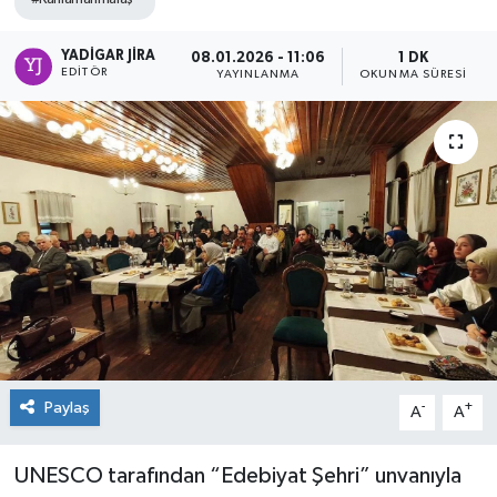
YADIGAR JIRA
08.01.2026 - 11:06
1 DK
EDITÖR
YAYINLANMA
OKUNMA SÜRESI
Paylaş
-
+
A
A
UNESCO tarafından “Edebiyat Şehri” unvanıyla