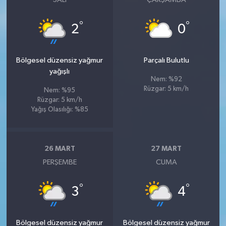
°
°
2
0
Bölgesel düzensiz yağmur
Parçalı Bulutlu
yağışlı
Nem: %92
Rüzgar: 5 km/h
Nem: %95
Rüzgar: 5 km/h
Yağış Olasılığı: %85
26 MART
27 MART
PERŞEMBE
CUMA
°
°
3
4
Bölgesel düzensiz yağmur
Bölgesel düzensiz yağmur