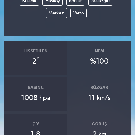
Bulanık
Hasköy
Korkut
Malazgirt
Merkez
Varto
HISSEDILEN
NEM
°
2
%100
BASINÇ
RÜZGAR
1008
11
hpa
km/s
ÇIY
GÖRÜŞ
1.8
2
km