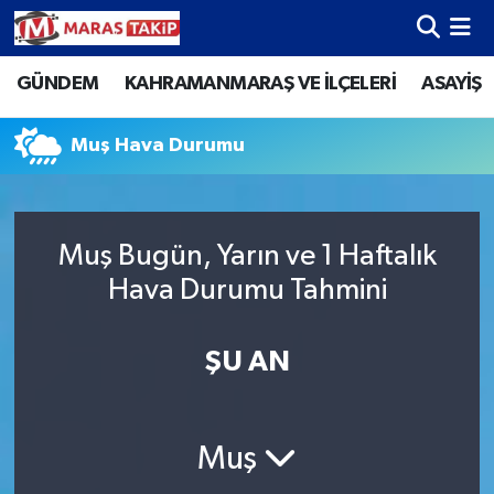
GÜNDEM
KAHRAMANMARAŞ VE İLÇELERİ
ASAYİŞ
Kahramanmaraş Nöbetçi Eczaneler
Kahramanmaraş Hava Durumu
Muş Hava Durumu
Kahramanmaraş Namaz Vakitleri
Muş Bugün, Yarın ve 1 Haftalık
Kahramanmaraş Trafik Yoğunluk Haritası
Hava Durumu Tahmini
Süper Lig Puan Durumu ve Fikstür
ŞU AN
Tüm Manşetler
Son Dakika Haberleri
Muş
Haber Arşivi