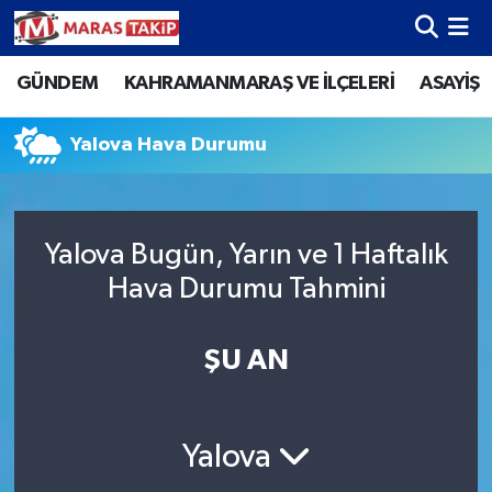
GÜNDEM
KAHRAMANMARAŞ VE İLÇELERİ
ASAYİŞ
Kahramanmaraş Nöbetçi Eczaneler
Kahramanmaraş Hava Durumu
Yalova Hava Durumu
Kahramanmaraş Namaz Vakitleri
Yalova Bugün, Yarın ve 1 Haftalık
Kahramanmaraş Trafik Yoğunluk Haritası
Hava Durumu Tahmini
Süper Lig Puan Durumu ve Fikstür
ŞU AN
Tüm Manşetler
Son Dakika Haberleri
Yalova
Haber Arşivi