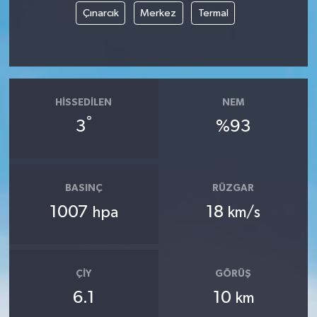
Çınarcık
Merkez
Termal
HISSEDILEN
NEM
°
3
%93
BASINÇ
RÜZGAR
1007
18
hpa
km/s
ÇIY
GÖRÜŞ
6.1
10
km