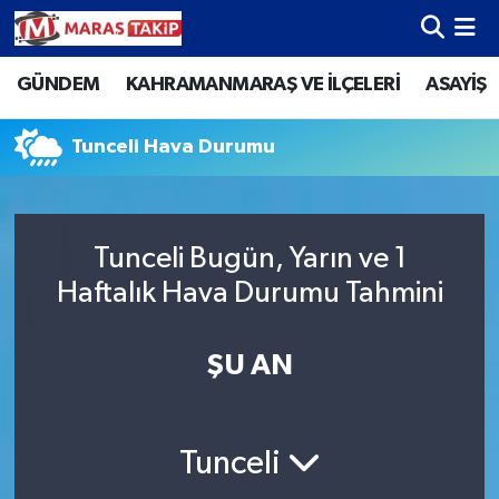
GÜNDEM
KAHRAMANMARAŞ VE İLÇELERİ
ASAYİŞ
Kahramanmaraş Nöbetçi Eczaneler
Kahramanmaraş Hava Durumu
Tunceli Hava Durumu
Kahramanmaraş Namaz Vakitleri
Tunceli Bugün, Yarın ve 1
Kahramanmaraş Trafik Yoğunluk Haritası
Haftalık Hava Durumu Tahmini
Süper Lig Puan Durumu ve Fikstür
ŞU AN
Tüm Manşetler
Son Dakika Haberleri
Tunceli
Haber Arşivi