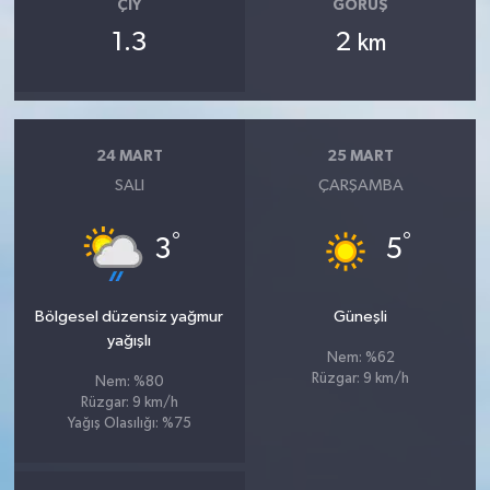
ÇIY
GÖRÜŞ
1.3
2
km
24 MART
25 MART
SALI
ÇARŞAMBA
°
°
3
5
Bölgesel düzensiz yağmur
Güneşli
yağışlı
Nem: %62
Rüzgar: 9 km/h
Nem: %80
Rüzgar: 9 km/h
Yağış Olasılığı: %75