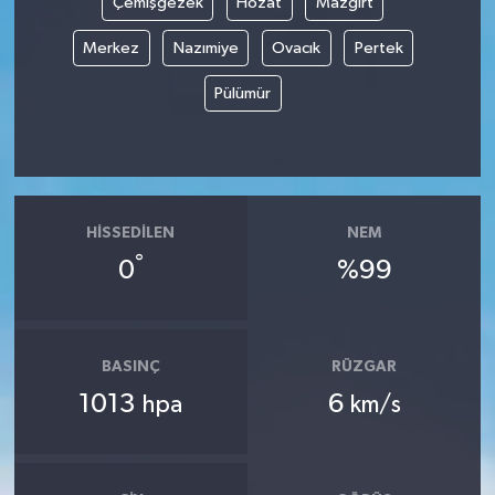
Çemişgezek
Hozat
Mazgirt
Merkez
Nazımiye
Ovacık
Pertek
Pülümür
HISSEDILEN
NEM
°
0
%99
BASINÇ
RÜZGAR
1013
6
hpa
km/s