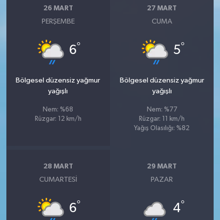
26 MART
27 MART
PERŞEMBE
CUMA
°
°
6
5
Bölgesel düzensiz yağmur
Bölgesel düzensiz yağmur
yağışlı
yağışlı
Nem: %68
Nem: %77
Rüzgar: 12 km/h
Rüzgar: 11 km/h
Yağış Olasılığı: %82
28 MART
29 MART
CUMARTESI
PAZAR
°
°
6
4