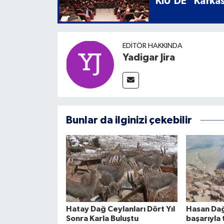
KİÜ’DE “Kafkas
EDITÖR HAKKINDA
Yadigar Jira
Bunlar da ilginizi çekebilir
Hatay Dağ Ceylanları Dört Yıl
Hasan Dağ
Sonra Karla Buluştu
başarıyla