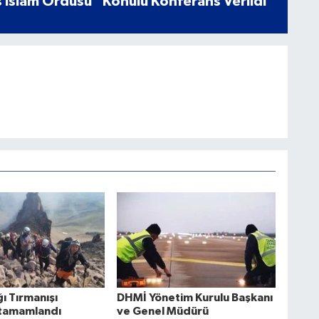
 İslam Ordusu” Konulu Konferans Verildi
ı Tırmanışı
DHMİ Yönetim Kurulu Başkanı
 tamamlandı
ve Genel Müdürü