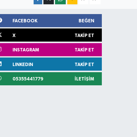
FACEBOOK
BEĞEN
X
TAKIP ET
INSTAGRAM
TAKIP ET
LINKEDIN
TAKIP ET
05355441779
İLETIŞIM