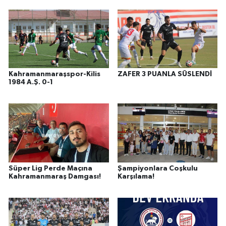
Kahramanmaraşspor-Kilis
ZAFER 3 PUANLA SÜSLENDİ
1984 A.Ş. 0-1
Süper Lig Perde Maçına
Şampiyonlara Coşkulu
Kahramanmaraş Damgası!
Karşılama!