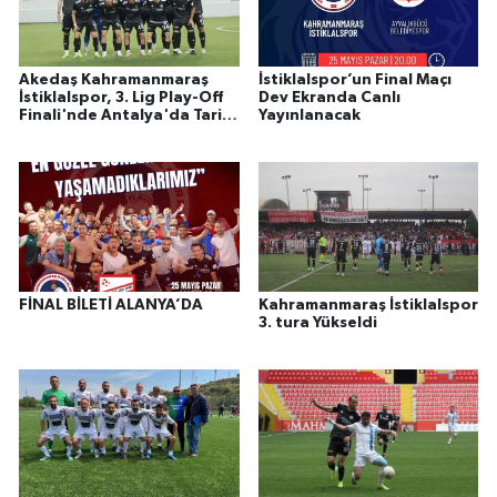
Akedaş Kahramanmaraş
İstiklalspor’un Final Maçı
İstiklalspor, 3. Lig Play-Off
Dev Ekranda Canlı
Finali'nde Antalya'da Tarih
Yayınlanacak
Yazdı: TFF 2. Lig’e Yükseldi!
FİNAL BİLETİ ALANYA’DA
Kahramanmaraş İstiklalspor
3. tura Yükseldi