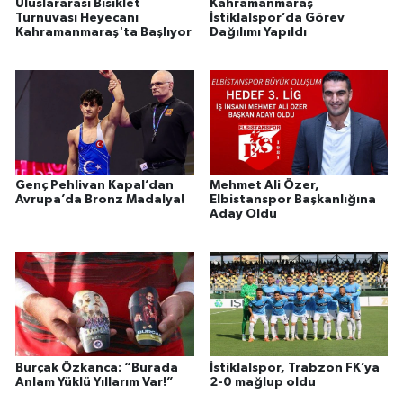
Uluslararası Bisiklet
Kahramanmaraş
Turnuvası Heyecanı
İstiklalspor’da Görev
Kahramanmaraş'ta Başlıyor
Dağılımı Yapıldı
Genç Pehlivan Kapal’dan
Mehmet Ali Özer,
Avrupa’da Bronz Madalya!
Elbistanspor Başkanlığına
Aday Oldu
Burçak Özkanca: “Burada
İstiklalspor, Trabzon FK’ya
Anlam Yüklü Yıllarım Var!”
2-0 mağlup oldu