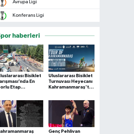
Avrupa Ligi
Konferans Ligi
Spor haberleri
luslararası Bisiklet
Uluslararası Bisiklet
arışması’nda En
Turnuvası Heyecanı
orlu Etap
Kahramanmaraş'ta
amamlandı
Başlıyor
ahramanmaraş
Genç Pehlivan