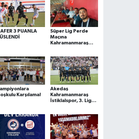
AFER 3 PUANLA
Süper Lig Perde
ÜSLENDİ
Maçına
Kahramanmaraş
Damgası!
ampiyonlara
Akedaş
oşkulu Karşılama!
Kahramanmaraş
İstiklalspor, 3. Lig
Play-Off Finali'nde
Antalya'da Tarih
Yazdı: TFF 2. Lig’e
Yükseldi!