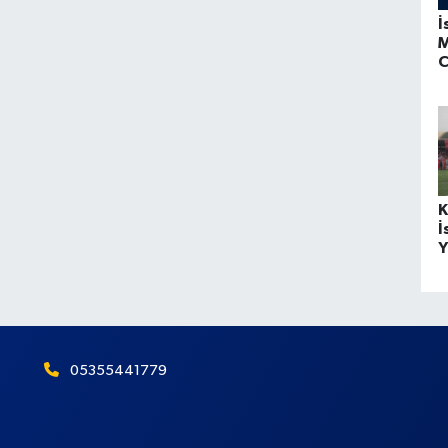
İ
M
C
K
İ
Y
05355441779