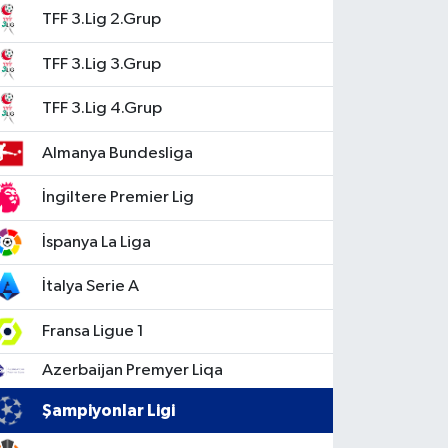
TFF 3.Lig 2.Grup
TFF 3.Lig 3.Grup
TFF 3.Lig 4.Grup
Almanya Bundesliga
İngiltere Premier Lig
İspanya La Liga
İtalya Serie A
Fransa Ligue 1
Azerbaijan Premyer Liqa
Şampiyonlar Ligi