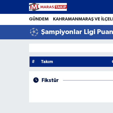
Kahramanmaraş Nöbetçi Eczaneler
GÜNDEM
KAHRAMANMARAŞ VE İLÇEL
Şampiyonlar Ligi Puan
Kahramanmaraş Hava Durumu
Kahramanmaraş Namaz Vakitleri
Kahramanmaraş Trafik Yoğunluk Haritası
#
Takım
Süper Lig Puan Durumu ve Fikstür
Fikstür
Tüm Manşetler
Son Dakika Haberleri
Haber Arşivi