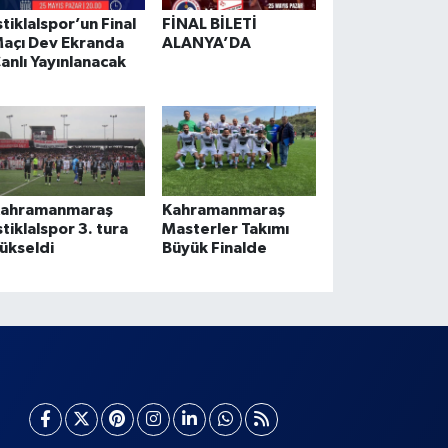
stiklalspor’un Final
FİNAL BİLETİ
açı Dev Ekranda
ALANYA’DA
anlı Yayınlanacak
ahramanmaraş
Kahramanmaraş
stiklalspor 3. tura
Masterler Takımı
ükseldi
Büyük Finalde