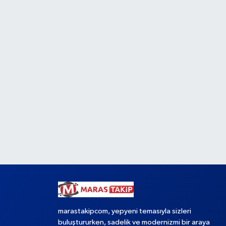
marastakipcom, yepyeni temasıyla sizleri
buluştururken, sadelik ve modernizmi bir araya