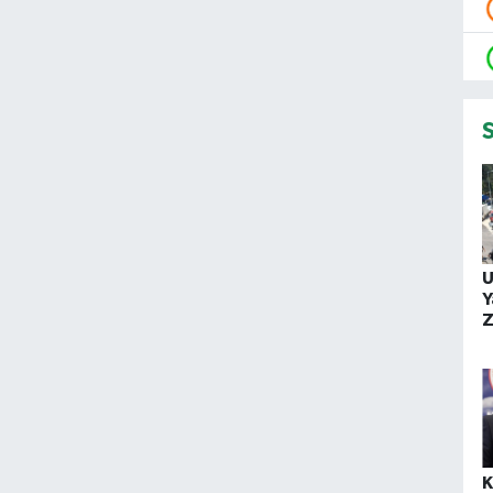
U
Y
Z
T
K