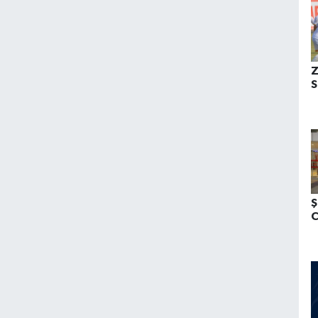
Z
S
Ş
C