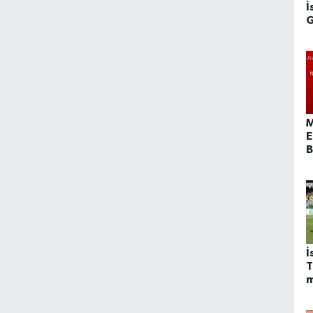
İ
G
Y
M
E
B
O
İ
T
m