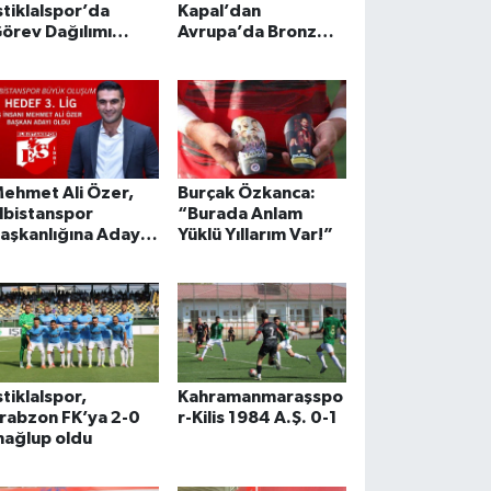
stiklalspor’da
Kapal’dan
örev Dağılımı
Avrupa’da Bronz
apıldı
Madalya!
ehmet Ali Özer,
Burçak Özkanca:
lbistanspor
“Burada Anlam
aşkanlığına Aday
Yüklü Yıllarım Var!”
ldu
stiklalspor,
Kahramanmaraşspo
rabzon FK’ya 2-0
r-Kilis 1984 A.Ş. 0-1
ağlup oldu