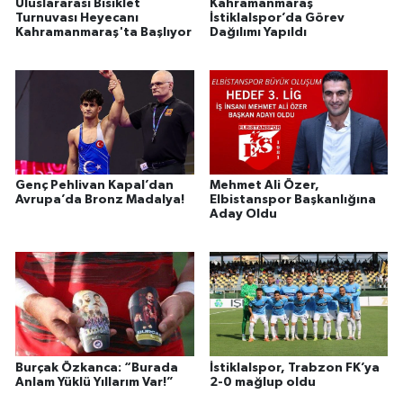
Uluslararası Bisiklet
Kahramanmaraş
Turnuvası Heyecanı
İstiklalspor’da Görev
Kahramanmaraş'ta Başlıyor
Dağılımı Yapıldı
Genç Pehlivan Kapal’dan
Mehmet Ali Özer,
Avrupa’da Bronz Madalya!
Elbistanspor Başkanlığına
Aday Oldu
Burçak Özkanca: “Burada
İstiklalspor, Trabzon FK’ya
Anlam Yüklü Yıllarım Var!”
2-0 mağlup oldu