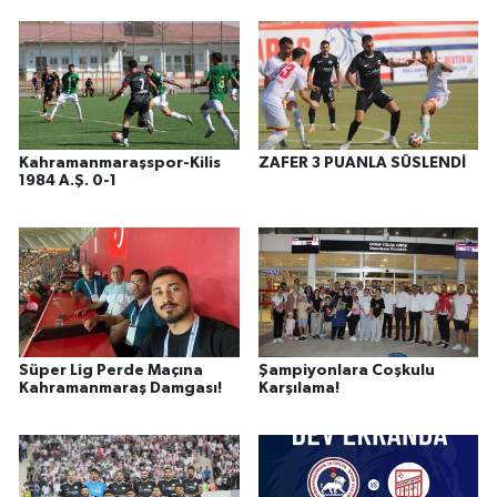
Kahramanmaraşspor-Kilis
ZAFER 3 PUANLA SÜSLENDİ
1984 A.Ş. 0-1
Süper Lig Perde Maçına
Şampiyonlara Coşkulu
Kahramanmaraş Damgası!
Karşılama!