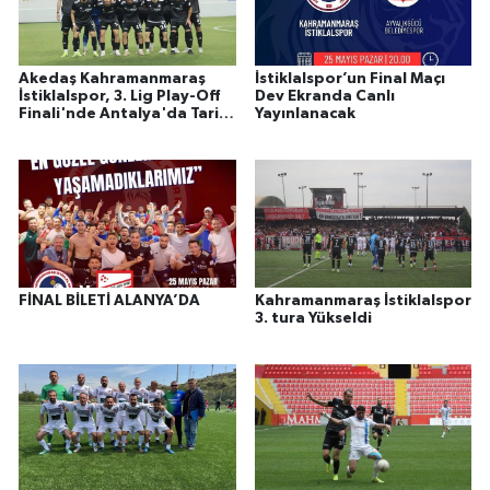
Akedaş Kahramanmaraş
İstiklalspor’un Final Maçı
İstiklalspor, 3. Lig Play-Off
Dev Ekranda Canlı
Finali'nde Antalya'da Tarih
Yayınlanacak
Yazdı: TFF 2. Lig’e Yükseldi!
FİNAL BİLETİ ALANYA’DA
Kahramanmaraş İstiklalspor
3. tura Yükseldi