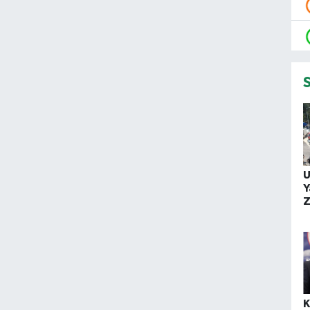
U
Y
Z
T
K