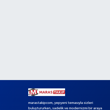
marastakipcom, yepyeni temasıyla sizleri
buluştururken, sadelik ve modernizmi bir araya