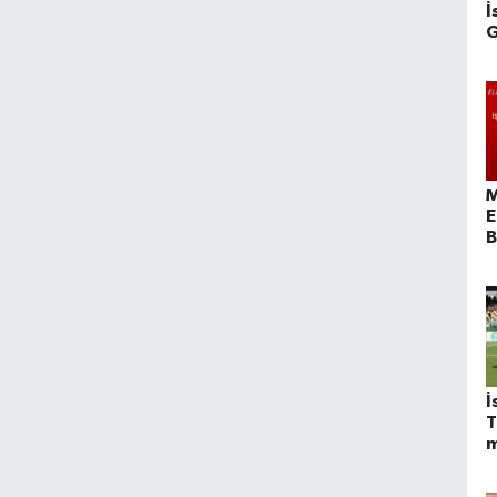
İ
G
Y
M
E
B
O
İ
T
m