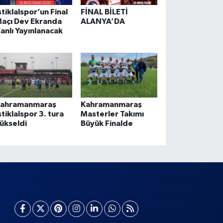
stiklalspor’un Final
FİNAL BİLETİ
açı Dev Ekranda
ALANYA’DA
anlı Yayınlanacak
ahramanmaraş
Kahramanmaraş
stiklalspor 3. tura
Masterler Takımı
ükseldi
Büyük Finalde