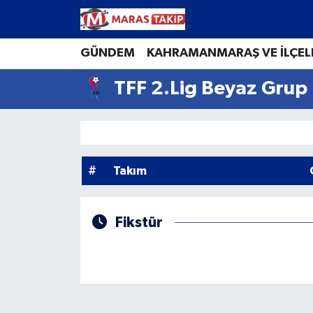
Kahramanmaraş Nöbetçi Eczaneler
GÜNDEM
KAHRAMANMARAŞ VE İLÇEL
TFF 2.Lig Beyaz Grup
Kahramanmaraş Hava Durumu
Kahramanmaraş Namaz Vakitleri
Kahramanmaraş Trafik Yoğunluk Haritası
#
Takım
Süper Lig Puan Durumu ve Fikstür
Fikstür
Tüm Manşetler
Son Dakika Haberleri
Haber Arşivi