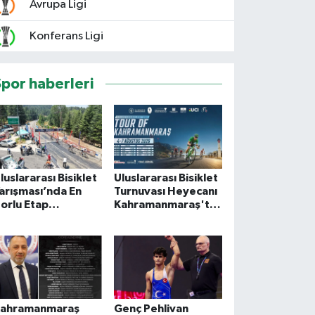
Avrupa Ligi
Konferans Ligi
Spor haberleri
luslararası Bisiklet
Uluslararası Bisiklet
arışması’nda En
Turnuvası Heyecanı
orlu Etap
Kahramanmaraş'ta
amamlandı
Başlıyor
ahramanmaraş
Genç Pehlivan