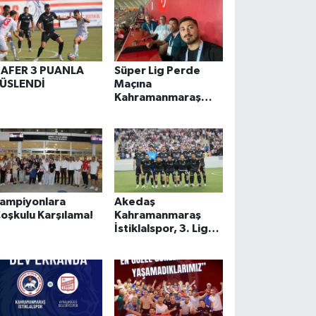
AFER 3 PUANLA
Süper Lig Perde
ÜSLENDİ
Maçına
Kahramanmaraş
Damgası!
ampiyonlara
Akedaş
oşkulu Karşılama!
Kahramanmaraş
İstiklalspor, 3. Lig
Play-Off Finali'nde
Antalya'da Tarih
Yazdı: TFF 2. Lig’e
Yükseldi!