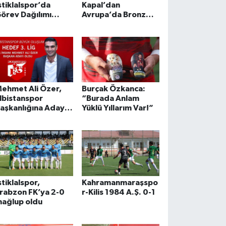
stiklalspor’da
Kapal’dan
örev Dağılımı
Avrupa’da Bronz
apıldı
Madalya!
ehmet Ali Özer,
Burçak Özkanca:
lbistanspor
“Burada Anlam
aşkanlığına Aday
Yüklü Yıllarım Var!”
ldu
stiklalspor,
Kahramanmaraşspo
rabzon FK’ya 2-0
r-Kilis 1984 A.Ş. 0-1
ağlup oldu