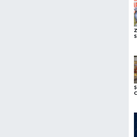
Z
S
Ş
C