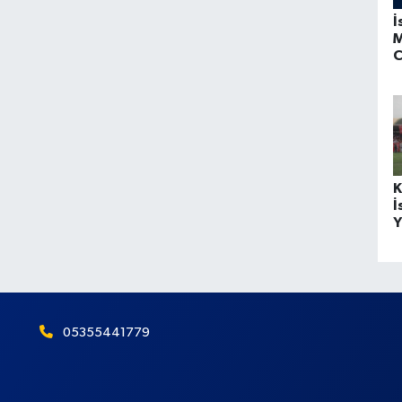
İ
M
C
K
İ
Y
05355441779