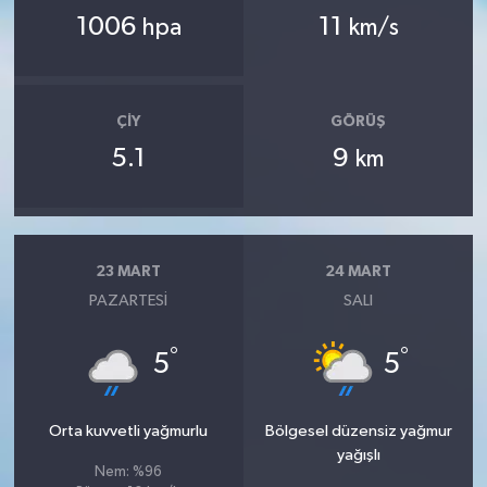
1006
11
hpa
km/s
ÇIY
GÖRÜŞ
5.1
9
km
23 MART
24 MART
PAZARTESI
SALI
°
°
5
5
Orta kuvvetli yağmurlu
Bölgesel düzensiz yağmur
yağışlı
Nem: %96