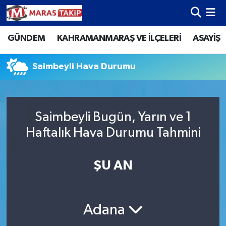
GÜNDEM
KAHRAMANMARAŞ VE İLÇELERİ
ASAYİŞ
Kahramanmaraş Nöbetçi Eczaneler
Kahramanmaraş Hava Durumu
Saimbeyli Hava Durumu
Kahramanmaraş Namaz Vakitleri
Saimbeyli Bugün, Yarın ve 1
Kahramanmaraş Trafik Yoğunluk Haritası
Haftalık Hava Durumu Tahmini
Süper Lig Puan Durumu ve Fikstür
ŞU AN
Tüm Manşetler
Son Dakika Haberleri
Adana
Haber Arşivi