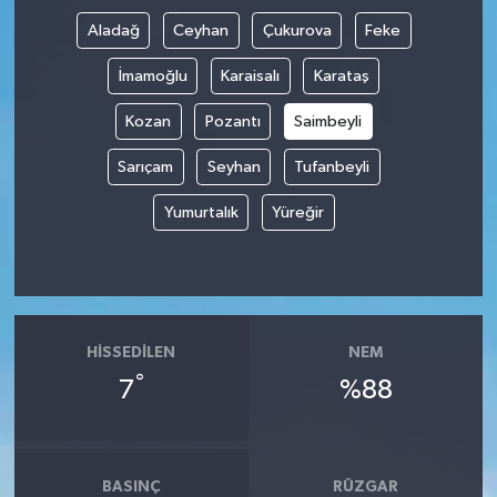
Aladağ
Ceyhan
Çukurova
Feke
İmamoğlu
Karaisalı
Karataş
Kozan
Pozantı
Saimbeyli
Sarıçam
Seyhan
Tufanbeyli
Yumurtalık
Yüreğir
HISSEDILEN
NEM
°
7
%88
BASINÇ
RÜZGAR