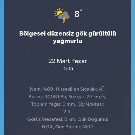
°
8
Bölgesel düzensiz gök gürültülü
yağmurlu
22 Mart Pazar
15:15
°
Nem: %69, Hissedilen Sıcaklık: 4
,
Basınç: 1008 hPa, Rüzgar: 27 km/s,
Toplam Yağış: 0 mm, Çiy Noktası:
2.5,
Görüş Mesafesi: 9 km, Gün Doğumu:
6:04, Gün Batımı: 18:17