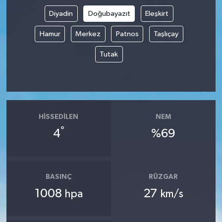
Diyadin
Doğubayazıt
Eleşkirt
Hamur
Merkez
Patnos
Taşlıçay
Tutak
HISSEDILEN
NEM
°
4
%69
BASINÇ
RÜZGAR
1008
27
hpa
km/s