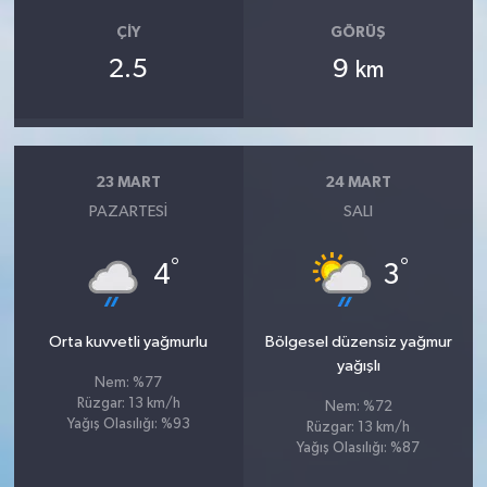
ÇIY
GÖRÜŞ
2.5
9
km
23 MART
24 MART
PAZARTESI
SALI
°
°
4
3
Orta kuvvetli yağmurlu
Bölgesel düzensiz yağmur
yağışlı
Nem: %77
Rüzgar: 13 km/h
Nem: %72
Yağış Olasılığı: %93
Rüzgar: 13 km/h
Yağış Olasılığı: %87