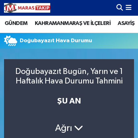
GÜNDEM
KAHRAMANMARAŞ VE İLÇELERİ
ASAYİŞ
Kahramanmaraş Nöbetçi Eczaneler
Kahramanmaraş Hava Durumu
Doğubayazıt Hava Durumu
Kahramanmaraş Namaz Vakitleri
Doğubayazıt Bugün, Yarın ve 1
Kahramanmaraş Trafik Yoğunluk Haritası
Haftalık Hava Durumu Tahmini
Süper Lig Puan Durumu ve Fikstür
ŞU AN
Tüm Manşetler
Son Dakika Haberleri
Ağrı
Haber Arşivi