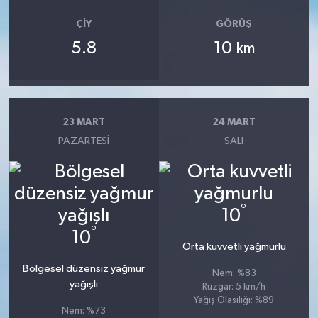
ÇIY
GÖRÜŞ
5.8
10
km
23 MART
24 MART
PAZARTESI
SALI
°
10
°
10
Orta kuvvetli yağmurlu
Bölgesel düzensiz yağmur
Nem: %83
yağışlı
Rüzgar: 5 km/h
Yağış Olasılığı: %89
Nem: %73