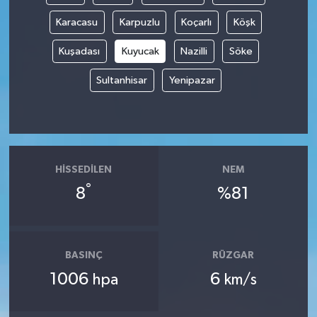
Karacasu
Karpuzlu
Koçarlı
Köşk
Kuşadası
Kuyucak
Nazilli
Söke
Sultanhisar
Yenipazar
HISSEDILEN
NEM
°
8
%81
BASINÇ
RÜZGAR
1006
6
hpa
km/s