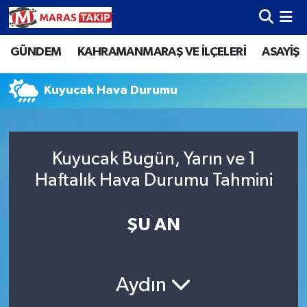
GÜNDEM
KAHRAMANMARAŞ VE İLÇELERİ
ASAYİŞ
Kahramanmaraş Nöbetçi Eczaneler
Kahramanmaraş Hava Durumu
Kuyucak Hava Durumu
Kahramanmaraş Namaz Vakitleri
Kuyucak Bugün, Yarın ve 1
Kahramanmaraş Trafik Yoğunluk Haritası
Haftalık Hava Durumu Tahmini
Süper Lig Puan Durumu ve Fikstür
ŞU AN
Tüm Manşetler
Son Dakika Haberleri
Aydın
Haber Arşivi