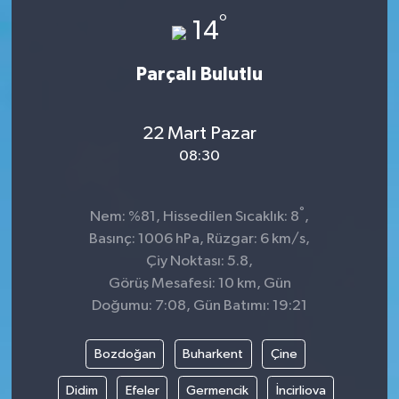
°
14
Parçalı Bulutlu
22 Mart Pazar
08:30
°
Nem: %81, Hissedilen Sıcaklık: 8
,
Basınç: 1006 hPa, Rüzgar: 6 km/s,
Çiy Noktası: 5.8,
Görüş Mesafesi: 10 km, Gün
Doğumu: 7:08, Gün Batımı: 19:21
Bozdoğan
Buharkent
Çine
Didim
Efeler
Germencik
İncirliova