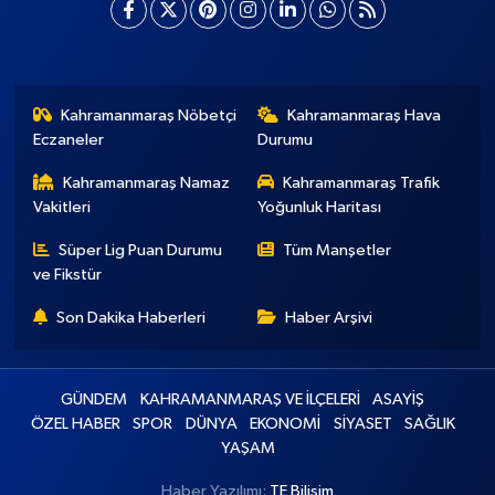
Kahramanmaraş Nöbetçi
Kahramanmaraş Hava
Eczaneler
Durumu
Kahramanmaraş Namaz
Kahramanmaraş Trafik
Vakitleri
Yoğunluk Haritası
Süper Lig Puan Durumu
Tüm Manşetler
ve Fikstür
Son Dakika Haberleri
Haber Arşivi
GÜNDEM
KAHRAMANMARAŞ VE İLÇELERİ
ASAYİŞ
ÖZEL HABER
SPOR
DÜNYA
EKONOMİ
SİYASET
SAĞLIK
YAŞAM
Haber Yazılımı:
TE Bilişim