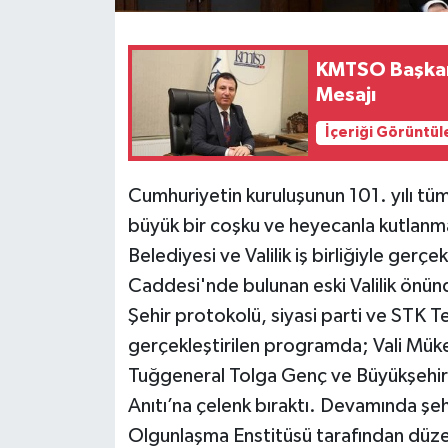
KMTSO Başkan
Mesajı
İçeriği Görüntül
Cumhuriyetin kuruluşunun 101. yılı t
büyük bir coşku ve heyecanla kutlan
Belediyesi ve Valilik iş birliğiyle ger
Caddesi'nde bulunan eski Valilik önünd
Şehir protokolü, siyasi parti ve STK Tem
gerçekleştirilen programda; Vali Müke
Tuğgeneral Tolga Genç ve Büyükşehir 
Anıtı’na çelenk bıraktı. Devamında şe
Olgunlaşma Enstitüsü tarafından dü