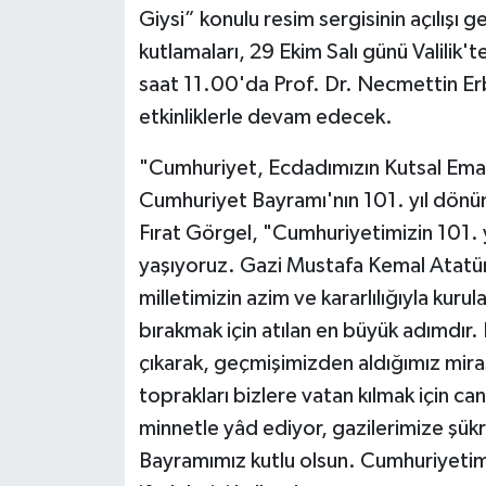
Giysi” konulu resim sergisinin açılışı 
kutlamaları, 29 Ekim Salı günü Valilik'
saat 11.00'da Prof. Dr. Necmettin Er
etkinliklerle devam edecek.
"Cumhuriyet, Ecdadımızın Kutsal Ema
Cumhuriyet Bayramı'nın 101. yıl dönü
Fırat Görgel, "Cumhuriyetimizin 101.
yaşıyoruz. Gazi Mustafa Kemal Atatürk
milletimizin azim ve kararlılığıyla kuru
bırakmak için atılan en büyük adımdır.
çıkarak, geçmişimizden aldığımız mi
toprakları bizlere vatan kılmak için ca
minnetle yâd ediyor, gazilerimize şü
Bayramımız kutlu olsun. Cumhuriyetimi