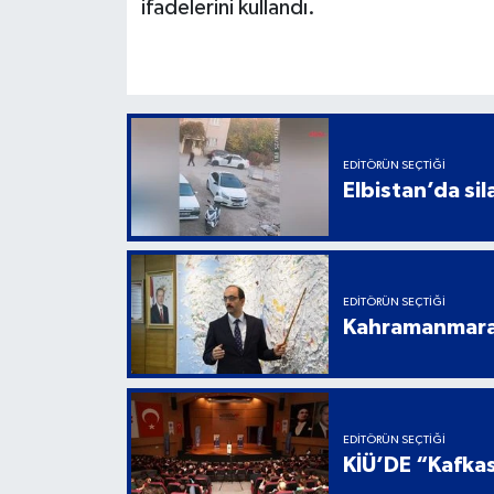
ifadelerini kullandı.
EDITÖRÜN SEÇTIĞI
Elbistan’da sil
EDITÖRÜN SEÇTIĞI
Kahramanmaraş
EDITÖRÜN SEÇTIĞI
KİÜ’DE “Kafkas