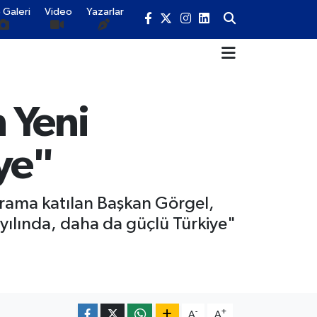
 Galeri
Video
Yazarlar
 Yeni
ye"
rama katılan Başkan Görgel,
ılında, daha da güçlü Türkiye"
-
+
A
A