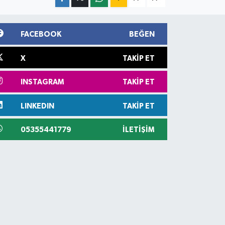
FACEBOOK
BEĞEN
X
TAKIP ET
INSTAGRAM
TAKIP ET
LINKEDIN
TAKIP ET
05355441779
İLETIŞIM