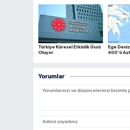
Türkiye Küresel Etkinlik Üssü
Ege Deniz
Oluyor
400'ü Aşt
Yorumlar