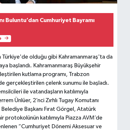
ı Buluntu’dan Cumhuriyet Bayramı
e
üm Türkiye'de olduğu gibi Kahramanmaraş'ta da
maya başlandı. Kahramanmaraş Büyükşehir
çekleştirilen kutlama programı, Trabzon
e gerçekleştirilen çelenk sunumu ile başladı.
silcileri ile vatandaşların katılımıyla
rrem Ünlüer, 2’nci Zırhlı Tugay Komutanı
Belediye Başkanı Fırat Görgel, Atatürk
hir protokolünün katılımıyla Piazza AVM’de
zenlenen “Cumhuriyet Dönemi Aksesuar ve