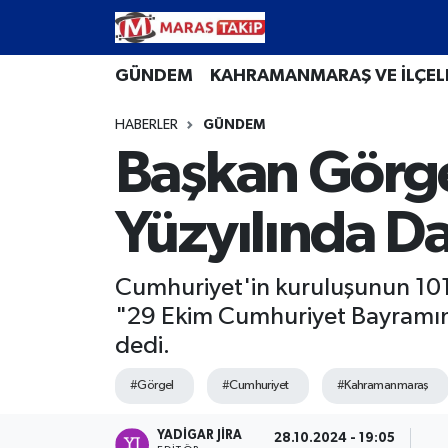
Kahramanmaraş Nöbetçi Eczaneler
GÜNDEM
KAHRAMANMARAŞ VE İLÇEL
HABERLER
GÜNDEM
Kahramanmaraş Hava Durumu
Başkan Görge
Kahramanmaraş Namaz Vakitleri
Yüzyılında D
Kahramanmaraş Trafik Yoğunluk Haritası
Süper Lig Puan Durumu ve Fikstür
Cumhuriyet'in kuruluşunun 101
"29 Ekim Cumhuriyet Bayramımı
Tüm Manşetler
dedi.
Son Dakika Haberleri
#Görgel
#Cumhuriyet
#Kahramanmaraş
Haber Arşivi
YADIGAR JIRA
28.10.2024 - 19:05