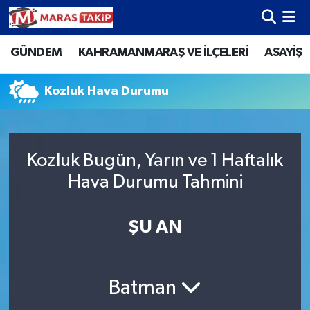
GÜNDEM
KAHRAMANMARAŞ VE İLÇELERİ
ASAYİŞ
Kahramanmaraş Nöbetçi Eczaneler
Kahramanmaraş Hava Durumu
Kozluk Hava Durumu
Kahramanmaraş Namaz Vakitleri
Kozluk Bugün, Yarın ve 1 Haftalık
Kahramanmaraş Trafik Yoğunluk Haritası
Hava Durumu Tahmini
Süper Lig Puan Durumu ve Fikstür
ŞU AN
Tüm Manşetler
Son Dakika Haberleri
Batman
Haber Arşivi