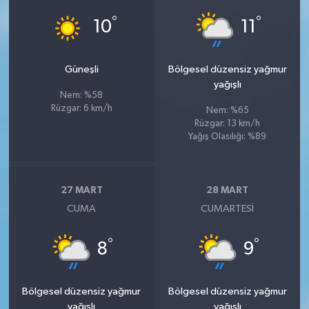
°
°
10
11
Güneşli
Bölgesel düzensiz yağmur
yağışlı
Nem: %58
Rüzgar: 6 km/h
Nem: %65
Rüzgar: 13 km/h
Yağış Olasılığı: %89
27 MART
28 MART
CUMA
CUMARTESI
°
°
8
9
Bölgesel düzensiz yağmur
Bölgesel düzensiz yağmur
yağışlı
yağışlı