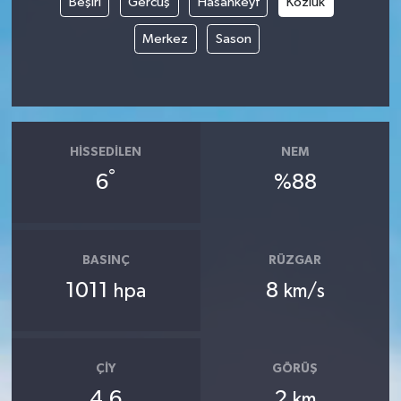
Beşiri
Gercüş
Hasankeyf
Kozluk
Merkez
Sason
HISSEDILEN
NEM
°
6
%88
BASINÇ
RÜZGAR
1011
8
hpa
km/s
ÇIY
GÖRÜŞ
4.6
2
km