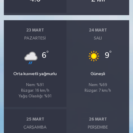
23 MART
24 MART
PAZARTESI
SALI
°
°
6
9
Orta kuvvetli yağmurlu
Güneşli
Nem: %91
Nem: %69
Rüzgar: 16 km/h
Rüzgar: 7 km/h
Yağış Olasılığı: %91
25 MART
26 MART
ÇARŞAMBA
PERŞEMBE