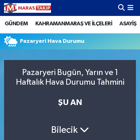
GÜNDEM
KAHRAMANMARAŞ VE İLÇELERİ
ASAYİŞ
Kahramanmaraş Nöbetçi Eczaneler
Kahramanmaraş Hava Durumu
Pazaryeri Hava Durumu
Kahramanmaraş Namaz Vakitleri
Pazaryeri Bugün, Yarın ve 1
Kahramanmaraş Trafik Yoğunluk Haritası
Haftalık Hava Durumu Tahmini
Süper Lig Puan Durumu ve Fikstür
ŞU AN
Tüm Manşetler
Son Dakika Haberleri
Bilecik
Haber Arşivi