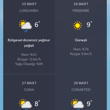
25 MART
26 MART
ÇARŞAMBA
PERŞEMBE
°
°
6
9
Bölgesel düzensiz yağmur
Güneşli
yağışlı
Nem: %74
Rüzgar: 9 km/h
Nem: %92
Rüzgar: 12 km/h
Yağış Olasılığı: %89
27 MART
28 MART
CUMA
CUMARTESI
°
°
8
9