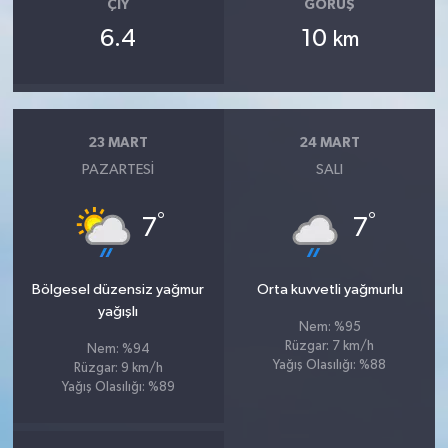
ÇIY
GÖRÜŞ
6.4
10
km
23 MART
24 MART
PAZARTESI
SALI
°
°
7
7
Bölgesel düzensiz yağmur
Orta kuvvetli yağmurlu
yağışlı
Nem: %95
Rüzgar: 7 km/h
Nem: %94
Yağış Olasılığı: %88
Rüzgar: 9 km/h
Yağış Olasılığı: %89