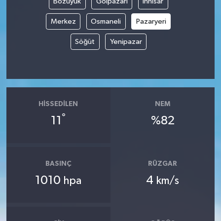
Bozüyük
Gölpazarı
İnhisar
Merkez
Osmaneli
Pazaryeri
Söğüt
Yenipazar
HISSEDILEN
NEM
°
11
%82
BASINÇ
RÜZGAR
1010
4
hpa
km/s