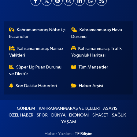
Kahramanmaraş Nöbetçi
Kahramanmaraş Hava
Eczaneler
Durumu
Kahramanmaraş Namaz
Kahramanmaraş Trafik
Vakitleri
Yoğunluk Haritası
Süper Lig Puan Durumu
Tüm Manşetler
ve Fikstür
Son Dakika Haberleri
Haber Arşivi
GÜNDEM
KAHRAMANMARAŞ VE İLÇELERİ
ASAYİŞ
ÖZEL HABER
SPOR
DÜNYA
EKONOMİ
SİYASET
SAĞLIK
YAŞAM
Haber Yazılımı:
TE Bilişim