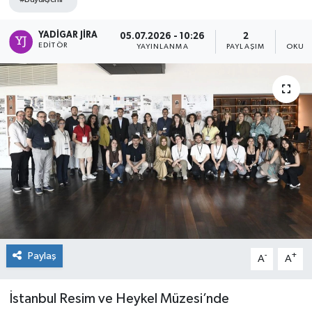
YADIGAR JIRA
05.07.2026 - 10:26
2
EDITÖR
YAYINLANMA
PAYLAŞIM
OKUNM
Paylaş
-
+
A
A
İstanbul Resim ve Heykel Müzesi’nde