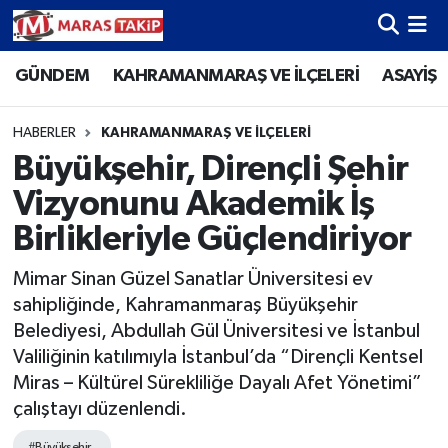
GÜNDEM
KAHRAMANMARAŞ VE İLÇELERİ
ASAYİŞ
Kahramanmaraş Nöbetçi Eczaneler
Kahramanmaraş Hava Durumu
HABERLER
KAHRAMANMARAŞ VE İLÇELERİ
Büyükşehir, Dirençli Şehir
Kahramanmaraş Namaz Vakitleri
Vizyonunu Akademik İş
Kahramanmaraş Trafik Yoğunluk Haritası
Birlikleriyle Güçlendiriyor
Mimar Sinan Güzel Sanatlar Üniversitesi ev
Süper Lig Puan Durumu ve Fikstür
sahipliğinde, Kahramanmaraş Büyükşehir
Belediyesi, Abdullah Gül Üniversitesi ve İstanbul
Tüm Manşetler
Valiliğinin katılımıyla İstanbul’da “Dirençli Kentsel
Miras – Kültürel Sürekliliğe Dayalı Afet Yönetimi”
Son Dakika Haberleri
çalıştayı düzenlendi.
Haber Arşivi
#Büyükşehir