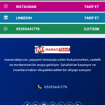
INSTAGRAM
TAKIP ET
LINKEDIN
TAKIP ET
05355441779
İLETIŞIM
marastakipcom, yepyeni temasıyla sizleri buluştururken, sadelik
ve modernizmi bir araya getiriyor. Şatafattan kaçınıyor ve
insanlara haber okuyabilecekleri bir altyapı sunuyor.
05355441779