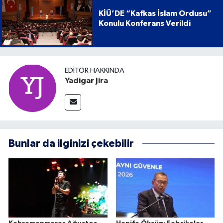
KİÜ’DE “Kafkas İslam Ordusu”
Konulu Konferans Verildi
EDITÖR HAKKINDA
Yadigar Jira
Bunlar da ilginizi çekebilir