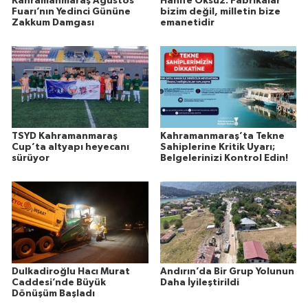
Kahramanmaraş Ağustos
Hanife Öksüz: Fabrikalar
Fuarı’nın Yedinci Gününe
bizim değil, milletin bize
Zakkum Damgası
emanetidir
TSYD Kahramanmaraş
Kahramanmaraş’ta Tekne
Cup’ta altyapı heyecanı
Sahiplerine Kritik Uyarı;
sürüyor
Belgelerinizi Kontrol Edin!
Dulkadiroğlu Hacı Murat
Andırın’da Bir Grup Yolunun
Caddesi’nde Büyük
Daha İyileştirildi
Dönüşüm Başladı