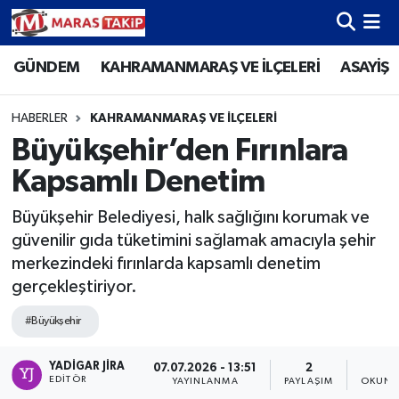
GÜNDEM
KAHRAMANMARAŞ VE İLÇELERİ
ASAYİŞ
Kahramanmaraş Nöbetçi Eczaneler
Kahramanmaraş Hava Durumu
HABERLER
KAHRAMANMARAŞ VE İLÇELERİ
Büyükşehir’den Fırınlara
Kahramanmaraş Namaz Vakitleri
Kapsamlı Denetim
Kahramanmaraş Trafik Yoğunluk Haritası
Büyükşehir Belediyesi, halk sağlığını korumak ve
güvenilir gıda tüketimini sağlamak amacıyla şehir
Süper Lig Puan Durumu ve Fikstür
merkezindeki fırınlarda kapsamlı denetim
gerçekleştiriyor.
Tüm Manşetler
#Büyükşehir
Son Dakika Haberleri
YADIGAR JIRA
07.07.2026 - 13:51
2
1
EDITÖR
YAYINLANMA
PAYLAŞIM
OKUNM
Haber Arşivi