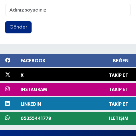
Gönder
FACEBOOK
BEĞEN
X
TAKIP ET
INSTAGRAM
TAKIP ET
LINKEDIN
TAKIP ET
05355441779
İLETIŞIM