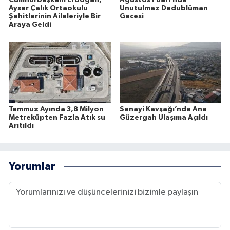
Cumhurbaşkanı Erdoğan,
Ağustos Fuarı’nda
Ayser Çalık Ortaokulu
Unutulmaz Dedublüman
Şehitlerinin Aileleriyle Bir
Gecesi
Araya Geldi
Temmuz Ayında 3,8 Milyon
Sanayi Kavşağı’nda Ana
Metreküpten Fazla Atık su
Güzergah Ulaşıma Açıldı
Arıtıldı
Yorumlar