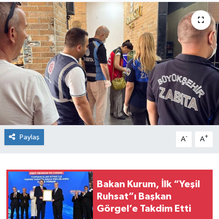
Paylaş
-
+
A
A
Bakan Kurum, İlk “Yeşil
Ruhsat”ı Başkan
Görgel’e Takdim Etti