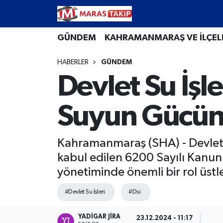
Kahramanmaraş Nöbetçi Eczaneler
GÜNDEM
KAHRAMANMARAŞ VE İLÇEL
HABERLER
GÜNDEM
Kahramanmaraş Hava Durumu
Devlet Su İşl
Kahramanmaraş Namaz Vakitleri
Suyun Gücünü
Kahramanmaraş Trafik Yoğunluk Haritası
Süper Lig Puan Durumu ve Fikstür
Kahramanmaraş (SHA) - Devlet S
kabul edilen 6200 Sayılı Kanun i
Tüm Manşetler
yönetiminde önemli bir rol üstl
Son Dakika Haberleri
#Devlet Su İşleri
#Dsi
Haber Arşivi
YADIGAR JIRA
23.12.2024 - 11:17