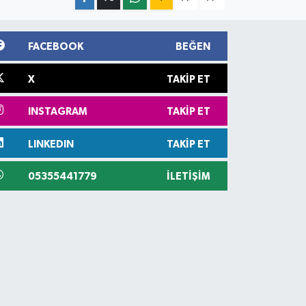
FACEBOOK
BEĞEN
X
TAKIP ET
INSTAGRAM
TAKIP ET
LINKEDIN
TAKIP ET
05355441779
İLETIŞIM