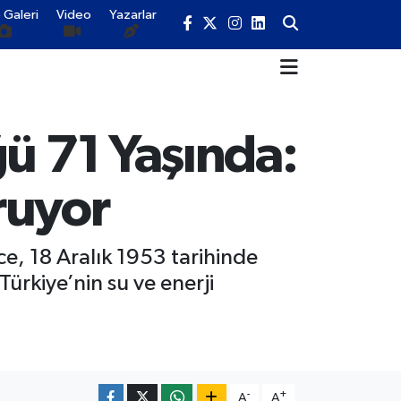
 Galeri
Video
Yazarlar
ğü 71 Yaşında:
ruyor
e, 18 Aralık 1953 tarihinde
Türkiye’nin su ve enerji
-
+
A
A