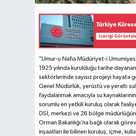
Türkiye Kürese
İçeriği Görüntül
"Umur-u Nafıa Müdüriyet-i Umumiyesi
1925 yılında kurulduğu tarihe dayanan 
sektörlerinde sayısız projeyi hayata g
Genel Müdürlük, yerüstü ve yeraltı sul
faydalanmak amacıyla su kaynaklarının
sorumlu en yetkili kuruluş olarak faali
DSİ, merkezi ve 26 bölge müdürlüğünde
Orman Bakanlığı’na bağlı olarak göre
inşaatları ile bilinen kuruluş, içme, ku