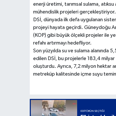
enerji üretimi, tarımsal sulama, atıksu 
mühendislik projeleri gerçekleştiriyor
DSİ, dünyada ilk defa uygulanan sistem
projeyi hayata geçirdi. Güneydoğu An
(KOP) gibi büyük ölçekli projeler ile y
refahı artırmayı hedefliyor.
Son yüzyılda su ve sulama alanında 5,5
edilen DSİ, bu projelerle 183,4 milya
oluşturdu. Ayrıca, 7,2 milyon hektar ara
metreküp kalitesinde içme suyu temin
EDITÖRÜN SEÇTIĞI