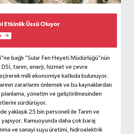
l Etkinlik Üssü Oluyor
e
"ne bağlı "Sular Fen Heyeti Müdürlüğü"nün
DSİ, tarım, enerji, hizmet ve çevre
eçirerek milli ekonomiye katkıda bulunuyor.
arının zararlarını önlemek ve bu kaynaklardan
 planlama, yönetim ve geliştirilmesinden
yetlerini sürdürüyor.
 yaklaşık 25 bin personeli ile Tarım ve
v yapıyor. Kamuoyunda daha çok baraj
llanma ve sanayi suyu üretimi, hidroelektrik