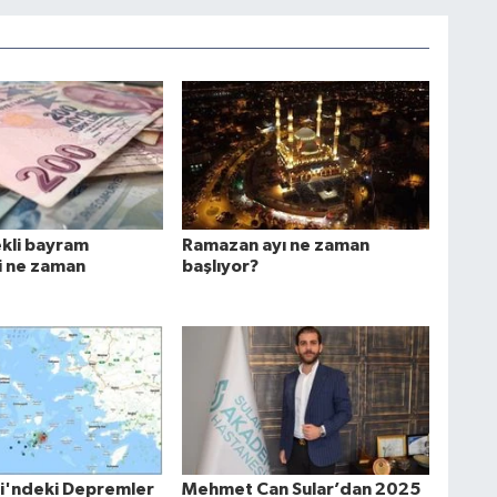
kli bayram
Ramazan ayı ne zaman
i ne zaman
başlıyor?
i'ndeki Depremler
Mehmet Can Sular’dan 2025