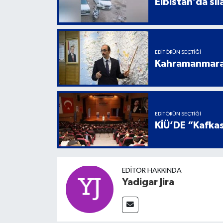
Elbistan’da sil
EDITÖRÜN SEÇTIĞI
Kahramanmaraş
EDITÖRÜN SEÇTIĞI
KİÜ’DE “Kafkas
EDITÖR HAKKINDA
Yadigar Jira