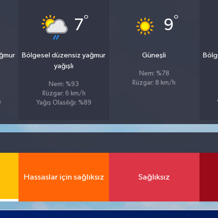
°
°
7
9
ağmur
Bölgesel düzensiz yağmur
Güneşli
Bölg
yağışlı
Nem: %78
Rüzgar: 8 km/h
Nem: %93
Rüzgar: 6 km/h
9
Yağış Olasılığı: %89
Hassaslar için sağlıksız
Sağlıksız