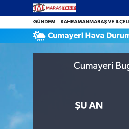
Kahramanmaraş Nöbetçi Eczaneler
GÜNDEM
KAHRAMANMARAŞ VE İLÇEL
Cumayeri Hava Duru
Kahramanmaraş Hava Durumu
Kahramanmaraş Namaz Vakitleri
Cumayeri Bug
Kahramanmaraş Trafik Yoğunluk Haritası
Süper Lig Puan Durumu ve Fikstür
Tüm Manşetler
ŞU AN
Son Dakika Haberleri
Haber Arşivi