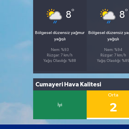
°
°
8
8
Bölgesel düzensiz yağmur
Bölgesel düzensiz y
yağışlı
yağışlı
Nem: %93
Nem: %94
Rüzgar: 7 km/h
Rüzgar: 7 km/h
Yağış Olasılığı: %88
Yağış Olasılığı: %8
Cumayeri Hava Kalitesi
Orta
2
İyi