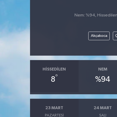
Nem: %94, Hissedilen 
Akçakoca
Ç
HISSEDILEN
NEM
°
8
%94
23 MART
24 MART
PAZARTESI
SALI