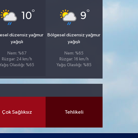
°
°
10
9
esel düzensiz yağmur
Bölgesel düzensiz yağmur
yağışlı
yağışlı
Nem: %67
Nem: %65
Rüzgar: 24 km/h
Rüzgar: 16 km/h
Yağış Olasılığı: %65
Yağış Olasılığı: %85
Çok Sağlıksız
Tehlikeli