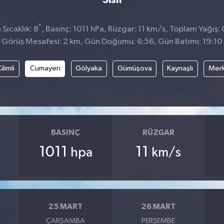
°
Sıcaklık: 8
, Basınç: 1011 hPa, Rüzgar: 11 km/s, Toplam Yağış:
Görüş Mesafesi: 2 km, Gün Doğumu: 6:56, Gün Batımı: 19:10
ilimli
Cumayeri
Gölyaka
Gümüşova
Kaynaşlı
Mer
BASINÇ
RÜZGAR
1011
11
hpa
km/s
25 MART
26 MART
ÇARŞAMBA
PERŞEMBE