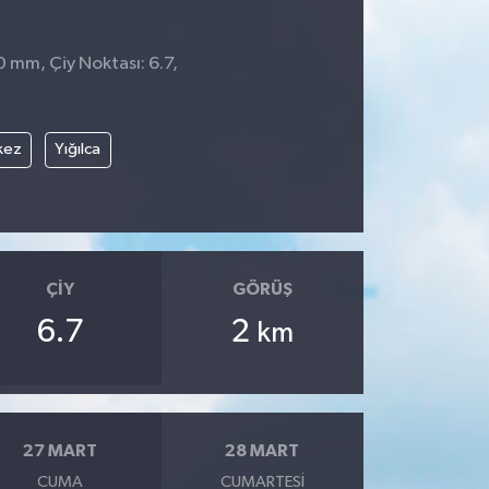
 0 mm, Çiy Noktası: 6.7,
kez
Yığılca
ÇIY
GÖRÜŞ
6.7
2
km
27 MART
28 MART
CUMA
CUMARTESI