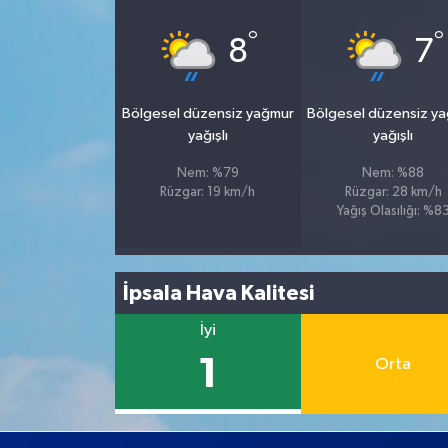
°
°
8
7
Bölgesel düzensiz yağmur
Bölgesel düzensiz y
yağışlı
yağışlı
Nem: %79
Nem: %88
Rüzgar: 19 km/h
Rüzgar: 28 km/h
Yağış Olasılığı: %8
İpsala Hava Kalitesi
İyi
1
Orta