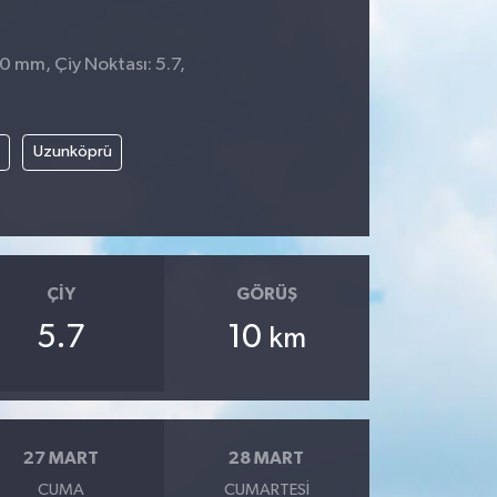
 0 mm, Çiy Noktası: 5.7,
9
Uzunköprü
ÇIY
GÖRÜŞ
5.7
10
km
27 MART
28 MART
CUMA
CUMARTESI