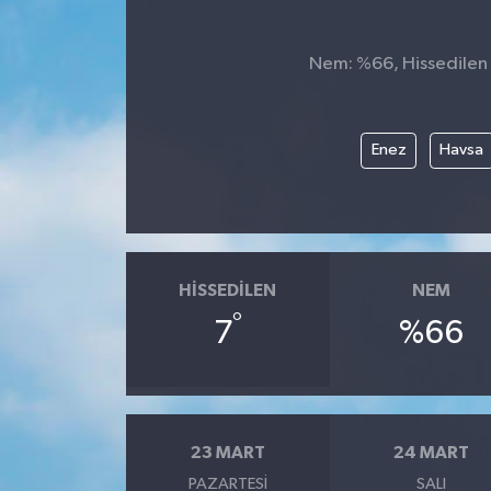
Nem: %66, Hissedilen S
Enez
Havsa
HISSEDILEN
NEM
°
7
%66
23 MART
24 MART
PAZARTESI
SALI