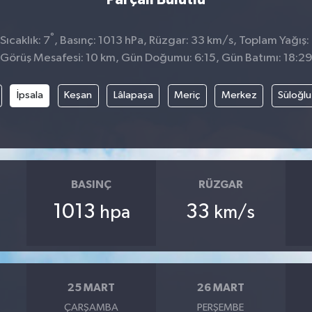
°
ıcaklık: 7
, Basınç: 1013 hPa, Rüzgar: 33 km/s, Toplam Yağış:
Görüş Mesafesi: 10 km, Gün Doğumu: 6:15, Gün Batımı: 18:2
İpsala
Keşan
Lâlapaşa
Meriç
Merkez
Süloğlu
BASINÇ
RÜZGAR
1013
33
hpa
km/s
25 MART
26 MART
ÇARŞAMBA
PERŞEMBE