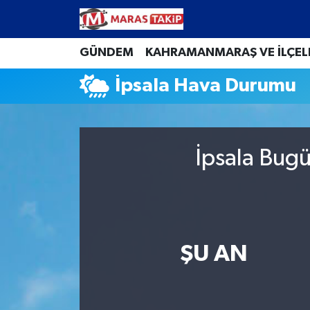
Kahramanmaraş Nöbetçi Eczaneler
GÜNDEM
KAHRAMANMARAŞ VE İLÇEL
İpsala Hava Durumu
Kahramanmaraş Hava Durumu
Kahramanmaraş Namaz Vakitleri
İpsala Bugü
Kahramanmaraş Trafik Yoğunluk Haritası
Süper Lig Puan Durumu ve Fikstür
Tüm Manşetler
ŞU AN
Son Dakika Haberleri
Haber Arşivi