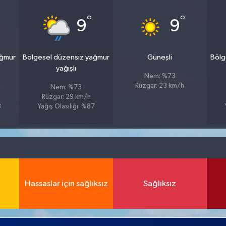
°
°
9
9
ağmur
Bölgesel düzensiz yağmur
Güneşli
Bölg
yağışlı
Nem: %73
Rüzgar: 23 km/h
Nem: %73
Rüzgar: 29 km/h
3
Yağış Olasılığı: %87
Hassaslar için sağlıksız
Sağlıksız