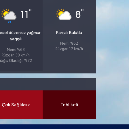
°
°
11
8
esel düzensiz yağmur
Parçalı Bulutlu
yağışlı
Nem: %62
Rüzgar: 17 km/h
Nem: %63
Rüzgar: 39 km/h
Yağış Olasılığı: %72
Çok Sağlıksız
Tehlikeli