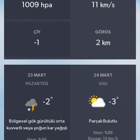
1009
11
hpa
km/s
ÇIY
GÖRÜŞ
-1
2
km
23 MART
24 MART
PAZARTESI
SALI
°
°
-2
-3
Bölgesel gök gürültülü orta
Parçalı Bulutlu
kuvvetli veya yoğun kar yağışlı
Nem: %88
Rüzgar: 10 km/h
Nem: %96