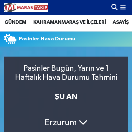
GÜNDEM
KAHRAMANMARAŞ VE İLÇELERİ
ASAYİŞ
Kahramanmaraş Nöbetçi Eczaneler
Kahramanmaraş Hava Durumu
Pasinler Hava Durumu
Kahramanmaraş Namaz Vakitleri
Pasinler Bugün, Yarın ve 1
Kahramanmaraş Trafik Yoğunluk Haritası
Haftalık Hava Durumu Tahmini
Süper Lig Puan Durumu ve Fikstür
ŞU AN
Tüm Manşetler
Son Dakika Haberleri
Erzurum
Haber Arşivi