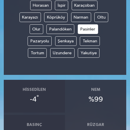
Horasan
İspir
Karaçoban
Karayazı
Köprüköy
Narman
Oltu
Olur
Palandöken
Pasinler
Pazaryolu
Şenkaya
Tekman
Tortum
Uzundere
Yakutiye
HISSEDILEN
NEM
°
-4
%99
BASINÇ
RÜZGAR