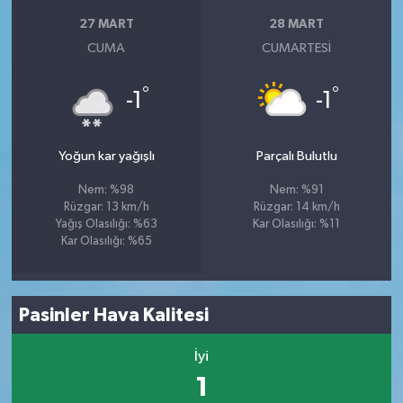
27 MART
28 MART
CUMA
CUMARTESI
°
°
-1
-1
Yoğun kar yağışlı
Parçalı Bulutlu
Nem: %98
Nem: %91
Rüzgar: 13 km/h
Rüzgar: 14 km/h
Yağış Olasılığı: %63
Kar Olasılığı: %11
Kar Olasılığı: %65
Pasinler Hava Kalitesi
İyi
1