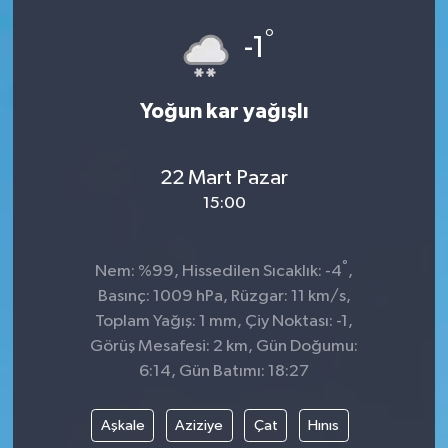
°
-1
Yoğun kar yağışlı
22 Mart Pazar
15:00
°
Nem: %99, Hissedilen Sıcaklık: -4
,
Basınç: 1009 hPa, Rüzgar: 11 km/s,
Toplam Yağış: 1 mm, Çiy Noktası: -1,
Görüş Mesafesi: 2 km, Gün Doğumu:
6:14, Gün Batımı: 18:27
Aşkale
Aziziye
Çat
Hınıs