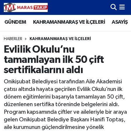
GÜNDEM
KAHRAMANMARAŞ VE İLÇELERİ
ASAYİŞ
Kahramanmaraş Nöbetçi Eczaneler
Kahramanmaraş Hava Durumu
HABERLER
KAHRAMANMARAŞ VE İLÇELERİ
Evlilik Okulu’nu
Kahramanmaraş Namaz Vakitleri
tamamlayan ilk 50 çift
Kahramanmaraş Trafik Yoğunluk Haritası
sertifikalarını aldı
Onikişubat Belediyesi tarafından Aile Akademisi
Süper Lig Puan Durumu ve Fikstür
çatısı altında hayata geçirilen Evlilik Okulu’nun ilk
dönem eğitimlerini başarıyla tamamlayan 50 çift,
Tüm Manşetler
düzenlenen sertifika töreninde belgelerini aldı.
Program kapsamında çiftler ve aileleriyle bir araya
Son Dakika Haberleri
gelen Onikişubat Belediye Başkanı Hanifi Toptaş,
Haber Arşivi
aile kurumunun güçlendirilmesine yönelik