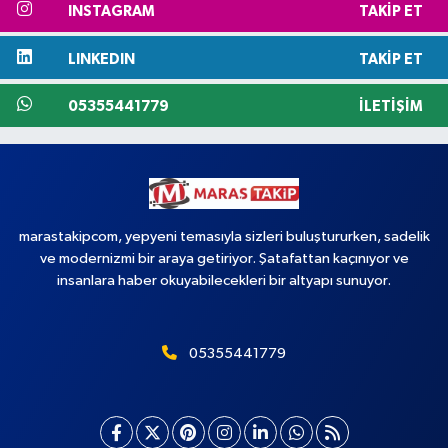
INSTAGRAM
TAKIP ET
LINKEDIN
TAKIP ET
05355441779
İLETIŞIM
marastakipcom, yepyeni temasıyla sizleri buluştururken, sadelik
ve modernizmi bir araya getiriyor. Şatafattan kaçınıyor ve
insanlara haber okuyabilecekleri bir altyapı sunuyor.
05355441779