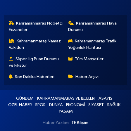
Kahramanmaraş Nöbetçi
Kahramanmaraş Hava
Eczaneler
Durumu
Kahramanmaraş Namaz
Kahramanmaraş Trafik
Vakitleri
Yoğunluk Haritası
Süper Lig Puan Durumu
Tüm Manşetler
ve Fikstür
Son Dakika Haberleri
Haber Arşivi
GÜNDEM
KAHRAMANMARAŞ VE İLÇELERİ
ASAYİŞ
ÖZEL HABER
SPOR
DÜNYA
EKONOMİ
SİYASET
SAĞLIK
YAŞAM
Haber Yazılımı:
TE Bilişim