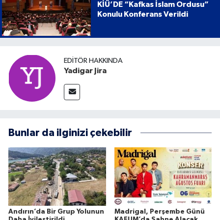
KİÜ’DE “Kafkas İslam Ordusu”
Konulu Konferans Verildi
EDITÖR HAKKINDA
Yadigar Jira
Bunlar da ilginizi çekebilir
Andırın’da Bir Grup Yolunun
Madrigal, Perşembe Günü
Daha İyileştirildi
KAFUM’da Sahne Alacak