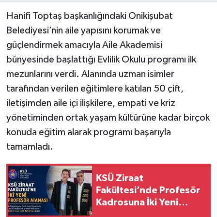
Hanifi Toptaş başkanlığındaki Onikişubat
Belediyesi’nin aile yapısını korumak ve
güçlendirmek amacıyla Aile Akademisi
bünyesinde başlattığı Evlilik Okulu programı ilk
mezunlarını verdi. Alanında uzman isimler
tarafından verilen eğitimlere katılan 50 çift,
iletişimden aile içi ilişkilere, empati ve kriz
yönetiminden ortak yaşam kültürüne kadar birçok
konuda eğitim alarak programı başarıyla
tamamladı.
KSÜ Ziraat
Fakültesi’nde Profesör
Kadrosuna İki Yeni
Atama