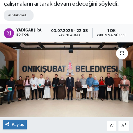
çalışmaların artarak devam edeceğini söyledi.
#Evlilik okulu
YADIGAR JIRA
03.07.2026 - 22:08
1 DK
EDITÖR
YAYINLANMA
OKUNMA SÜRESI
Paylaş
-
+
A
A