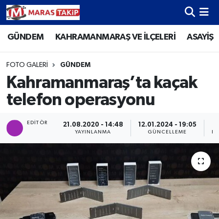
GÜNDEM
KAHRAMANMARAŞ VE İLÇELERİ
ASAYİŞ
Kahramanmaraş Nöbetçi Eczaneler
Kahramanmaraş Hava Durumu
FOTO GALERI
GÜNDEM
Kahramanmaraş’ta kaçak
Kahramanmaraş Namaz Vakitleri
telefon operasyonu
Kahramanmaraş Trafik Yoğunluk Haritası
EDITÖR
21.08.2020 - 14:48
12.01.2024 - 19:05
YAYINLANMA
GÜNCELLEME
PA
Süper Lig Puan Durumu ve Fikstür
Tüm Manşetler
Son Dakika Haberleri
Haber Arşivi