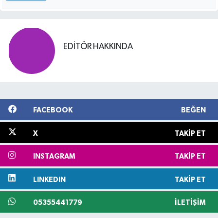
EDITÖR HAKKINDA
FACEBOOK
BEĞEN
X
TAKIP ET
INSTAGRAM
TAKIP ET
LINKEDIN
TAKIP ET
05355441779
İLETIŞIM