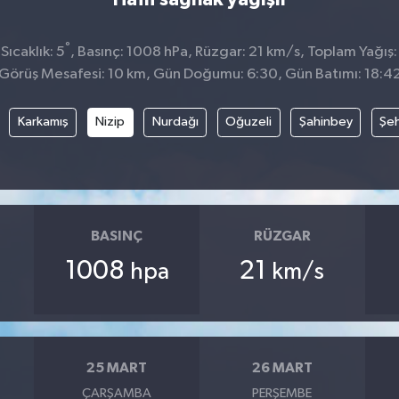
°
ıcaklık: 5
, Basınç: 1008 hPa, Rüzgar: 21 km/s, Toplam Yağış:
Görüş Mesafesi: 10 km, Gün Doğumu: 6:30, Gün Batımı: 18:4
Karkamış
Nizip
Nurdağı
Oğuzeli
Şahinbey
Şeh
BASINÇ
RÜZGAR
1008
21
hpa
km/s
25 MART
26 MART
ÇARŞAMBA
PERŞEMBE