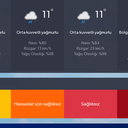
°
°
11
11
rlu
Orta kuvvetli yağmurlu
Orta kuvvetli yağmurlu
Bölg
Nem: %80
Nem: %84
Rüzgar: 13 km/h
Rüzgar: 25 km/h
8
Yağış Olasılığı: %88
Yağış Olasılığı: %88
Hassaslar için sağlıksız
Sağlıksız