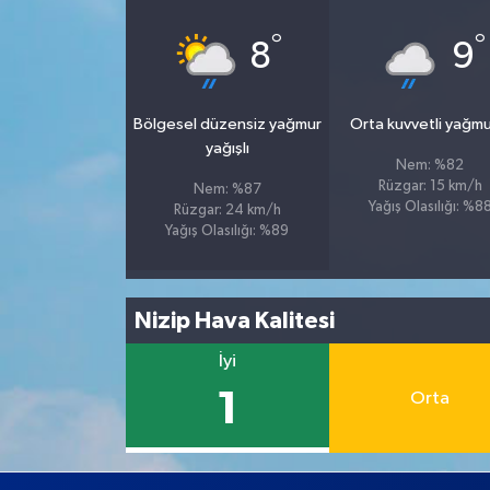
°
°
8
9
Bölgesel düzensiz yağmur
Orta kuvvetli yağmu
yağışlı
Nem: %82
Rüzgar: 15 km/h
Nem: %87
Yağış Olasılığı: %8
Rüzgar: 24 km/h
Yağış Olasılığı: %89
Nizip Hava Kalitesi
İyi
1
Orta