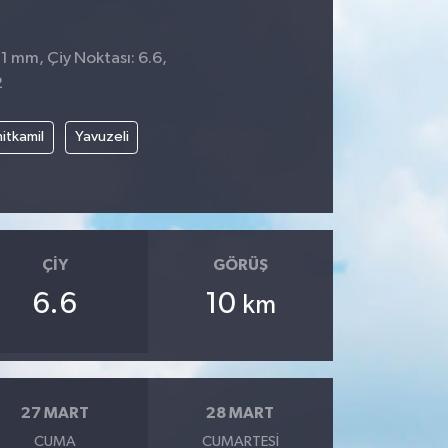
 1 mm, Çiy Noktası: 6.6,
2
itkamil
Yavuzeli
ÇIY
GÖRÜŞ
6.6
10
km
27 MART
28 MART
CUMA
CUMARTESI