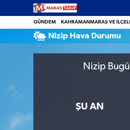
Kahramanmaraş Nöbetçi Eczaneler
GÜNDEM
KAHRAMANMARAŞ VE İLÇEL
Nizip Hava Durumu
Kahramanmaraş Hava Durumu
Kahramanmaraş Namaz Vakitleri
Nizip Bugü
Kahramanmaraş Trafik Yoğunluk Haritası
Süper Lig Puan Durumu ve Fikstür
Tüm Manşetler
ŞU AN
Son Dakika Haberleri
Haber Arşivi