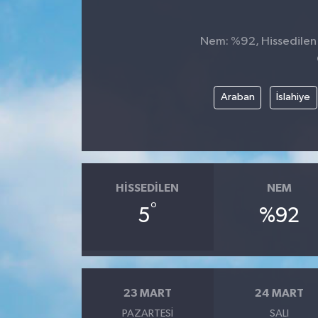
Nem: %92, Hissedilen S
Araban
İslahiye
HISSEDILEN
NEM
°
5
%92
23 MART
24 MART
PAZARTESI
SALI