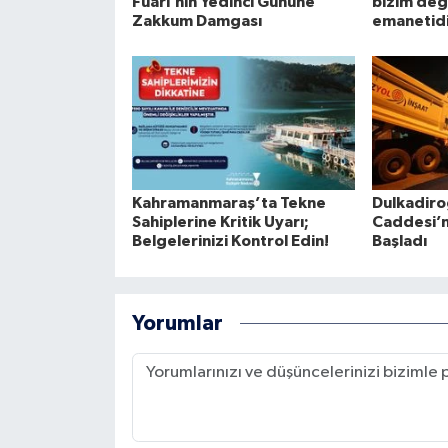
Fuarı’nın Yedinci Gününe
bizim deği
Zakkum Damgası
emanetid
Kahramanmaraş’ta Tekne
Dulkadiro
Sahiplerine Kritik Uyarı;
Caddesi’
Belgelerinizi Kontrol Edin!
Başladı
Yorumlar