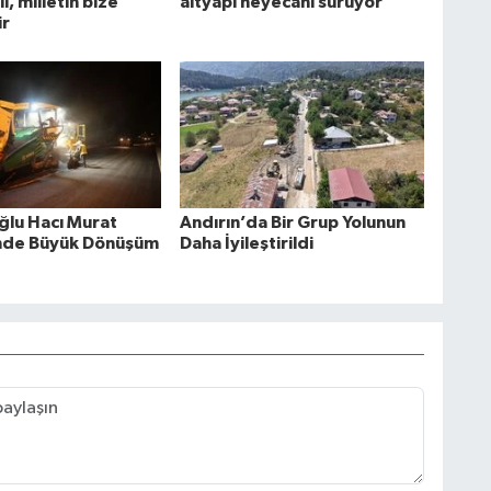
l, milletin bize
altyapı heyecanı sürüyor
ir
ğlu Hacı Murat
Andırın’da Bir Grup Yolunun
nde Büyük Dönüşüm
Daha İyileştirildi