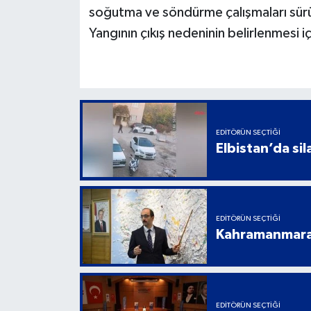
soğutma ve söndürme çalışmaları sür
Yangının çıkış nedeninin belirlenmesi iç
EDITÖRÜN SEÇTIĞI
Elbistan’da sil
EDITÖRÜN SEÇTIĞI
Kahramanmaraş
EDITÖRÜN SEÇTIĞI