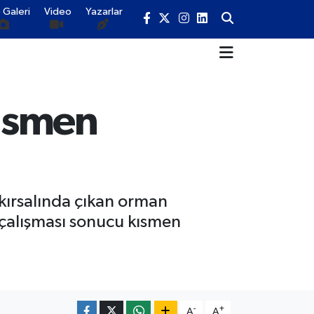
 Galeri
Video
Yazarlar
ısmen
kırsalında çıkan orman
 çalışması sonucu kısmen
-
+
A
A