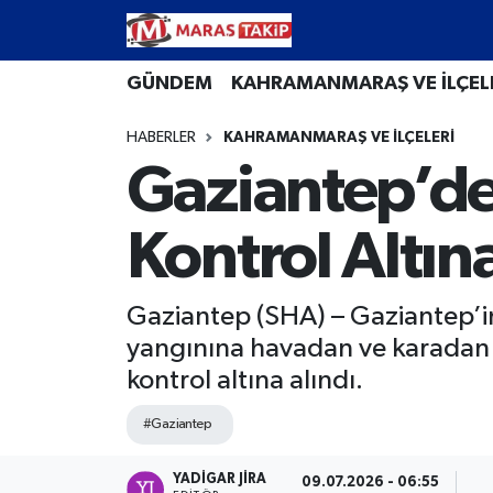
Kahramanmaraş Nöbetçi Eczaneler
GÜNDEM
KAHRAMANMARAŞ VE İLÇEL
HABERLER
KAHRAMANMARAŞ VE İLÇELERİ
Kahramanmaraş Hava Durumu
Gaziantep’d
Kahramanmaraş Namaz Vakitleri
Kontrol Altın
Kahramanmaraş Trafik Yoğunluk Haritası
Süper Lig Puan Durumu ve Fikstür
Gaziantep (SHA) – Gaziantep’in
yangınına havadan ve karadan 
Tüm Manşetler
kontrol altına alındı.
Son Dakika Haberleri
#Gaziantep
Haber Arşivi
YADIGAR JIRA
09.07.2026 - 06:55