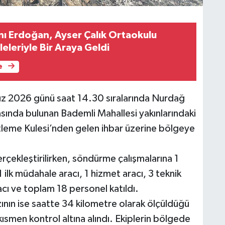
 Erdoğan, Ayser Çalık Ortaokulu
leleriyle Bir Araya Geldi
e
uz 2026 günü saat 14.30 sıralarında Nurdağ
sında bulunan Bademli Mahallesi yakınlarındaki
tleme Kulesi’nden gelen ihbar üzerine bölgeye
rçekleştirilirken, söndürme çalışmalarına 1
1 ilk müdahale aracı, 1 hizmet aracı, 3 teknik
acı ve toplam 18 personel katıldı.
zının ise saatte 34 kilometre olarak ölçüldüğü
kısmen kontrol altına alındı. Ekiplerin bölgede