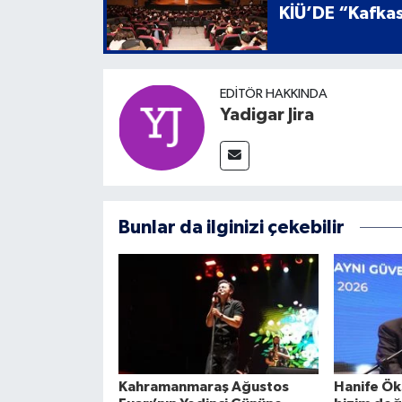
KİÜ’DE “Kafkas
EDITÖR HAKKINDA
Yadigar Jira
Bunlar da ilginizi çekebilir
Kahramanmaraş Ağustos
Hanife Ök