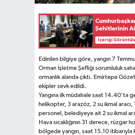
Cumhurbaşkanı
Şehitlerinin Ai
İçeriği Görüntül
Edinilen bilgiye göre, yangın 7 Temm
Orman İşletme Şefliği sorumluluk saha
ormanlık alanda çıktı. Emirtepe Göze
ekipler sevk edildi.
Yangına ilk müdahale saat 14.40’ta ge
helikopter, 3 arazöz, 2 su ikmal aracı, 
personel, belediyeye ait 2 su ikmal ar
Hava sıcaklığının 31 derece, rüzgar hı
bölgede yangın, saat 15.10 itibarıyla 