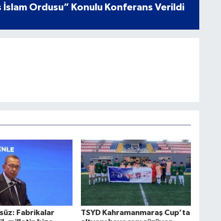
 İslam Ordusu” Konulu Konferans Verildi
süz: Fabrikalar
TSYD Kahramanmaraş Cup’ta