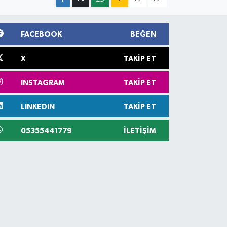
FACEBOOK
BEĞEN
X
TAKIP ET
INSTAGRAM
TAKIP ET
LINKEDIN
TAKIP ET
05355441779
İLETIŞIM