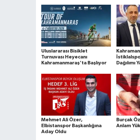
Uluslararası Bisiklet
Kahraman
Turnuvası Heyecanı
İstiklals
Kahramanmaraş'ta Başlıyor
Dağılımı Y
Mehmet Ali Özer,
Burçak Öz
Elbistanspor Başkanlığına
Anlam Yükl
Aday Oldu