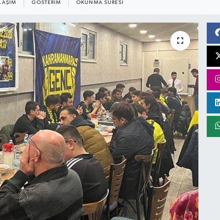
LAŞIM
GÖSTERIM
OKUNMA SÜRESI