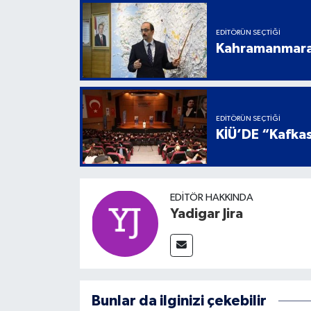
EDITÖRÜN SEÇTIĞI
Kahramanmaraş
EDITÖRÜN SEÇTIĞI
KİÜ’DE “Kafkas
EDITÖR HAKKINDA
Yadigar Jira
Bunlar da ilginizi çekebilir