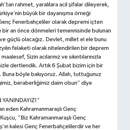
’tan rahmet, yaralılara acil şifalar dileyerek,
rkiye’nin büyük bir dayanışma örneği
 Genç Fenerbahçeliler olarak depremi içten
ine bir an önce dönmeleri temennisinde bulunan
e güçlü olacağız. Devlet, millet el ele bunu
yılın felaketi olarak nitelendirilen bir deprem
aalesef, Sizin acılarınız ve sıkıntılarınızla
izle dertlendik. Artık 6 Şubat bizim için bir
r. Buna böyle bakıyoruz. Allah, tuttuğunuz
liğimiz, beraberliğimiz daim olsun” diye
 YANINDAYIZ!”
beyan eden Kahramanmaraşlı Genç
k Kuşcu, “Biz Kahramanmaraşlı Genç
ın kalesi Genç Fenerbahçelilerdir ve her