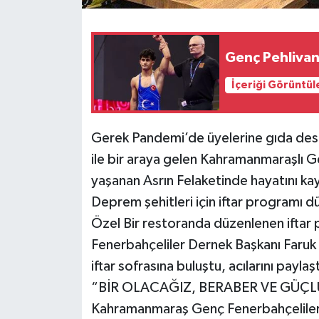
Genç Pehlivan
İçeriği Görüntül
Gerek Pandemi’de üyelerine gıda dest
ile bir araya gelen Kahramanmaraşlı 
yaşanan Asrın Felaketinde hayatını ka
Deprem şehitleri için iftar programı d
Özel Bir restoranda düzenlenen ift
Fenerbahçeliler Dernek Başkanı Faruk
iftar sofrasına buluştu, acılarını paylaşt
“BİR OLACAĞIZ, BERABER VE GÜÇ
Kahramanmaraş Genç Fenerbahçeliler 