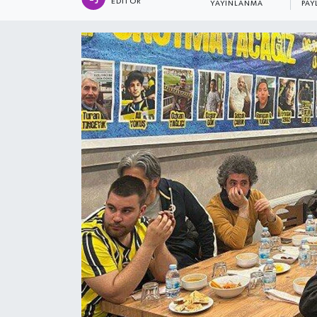
EDITÖR
YAYINLANMA
PAY