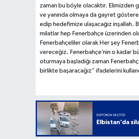
zaman bu böyle olacaktır. Elimizden g
ve yanında olmaya da gayret göstere
edip hedefimize ulaşacağız inşallah. 
milatlar hep Fenerbahçe üzerinden o
Fenerbahçeliler olarak Her şey Fenerb
vereceğiz. Fenerbahçe’nin o kadar büyü
oturmaya başladığı zaman Fenerbahçe 
birlikte başaracağız” ifadelerini kullan
EDITÖRÜN SEÇTIĞI
Elbistan’da sil