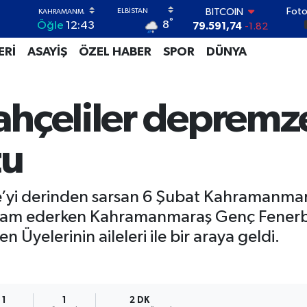
79.591,74
-1.82
Foto
DOLAR
°
8
Öğle
12:43
45,43620
0.02
EURO
ERİ
ASAYİŞ
ÖZEL HABER
SPOR
DÜNYA
53,38690
0.19
STERLİN
61,60380
0.18
G.ALTIN
hçeliler depremze
6862,09000
0.19
BİST100
14.598,00
0
tu
’yi derinden sarsan 6 Şubat Kahramanmar
evam ederken Kahramanmaraş Genç Fenerb
Üyelerinin aileleri ile bir araya geldi.
1
1
2 DK