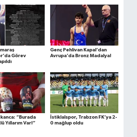
maraş
Genç Pehlivan Kapal’dan
por’da Görev
Avrupa’da Bronz Madalya!
apıldı
kanca: “Burada
İstiklalspor, Trabzon FK’ya 2-
ü Yıllarım Var!”
0 mağlup oldu