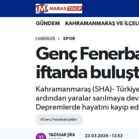
Kahramanmaraş Nöbetçi Eczaneler
GÜNDEM
KAHRAMANMARAŞ VE İLÇEL
HABERLER
SPOR
Kahramanmaraş Hava Durumu
Genç Fenerba
Kahramanmaraş Namaz Vakitleri
iftarda buluş
Kahramanmaraş Trafik Yoğunluk Haritası
Süper Lig Puan Durumu ve Fikstür
Kahramanmaraş (SHA)- Türkiye
ardından yaralar sarılmaya d
Tüm Manşetler
Depremlerde hayatını kayıp eden 
Son Dakika Haberleri
#Genç Fenerbahçeliler
Haber Arşivi
YADIGAR JIRA
23.03.2024 - 13:53