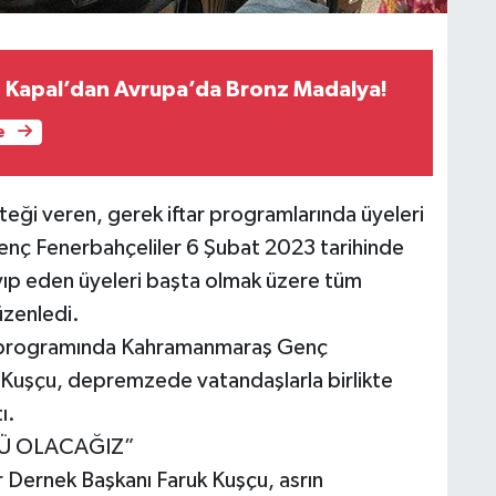
 Kapal’dan Avrupa’da Bronz Madalya!
e
eği veren, gerek iftar programlarında üyeleri
Genç Fenerbahçeliler 6 Şubat 2023 tarihinde
yıp eden üyeleri başta olmak üzere tüm
üzenledi.
ar programında Kahramanmaraş Genç
 Kuşçu, depremzede vatandaşlarla birlikte
ı.
LÜ OLACAĞIZ”
Dernek Başkanı Faruk Kuşçu, asrın