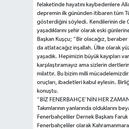
felaketinde hayatını kaybedenlere Allah
depremin ilk gününden itibaren tüm Tü
gösterdiğini söyledi. Kendilerinin de
yaşadıklarını şehir olarak eski günler
Başkan Kuşçu; “Bir olacağız, beraber v
da atlatacağız inşallah. Ülke olarak yüz
yaşadık. Hepimizin büyük kayıpları var m
karşılaştıramayız ama sizlerin dertlerin
milattır. Bu bizim milli mücadelemizdi
oruçları, ibadetleri kabul eylesin. Bir
konuştu.
“BİZ FENERBAHÇE’NİN HER ZAMAN
Takımlarının yanlarında olduklarını 
Fenerbahçeliler Dernek Başkanı Faru
Fenerbahçeliler olarak Kahramanmaraş’