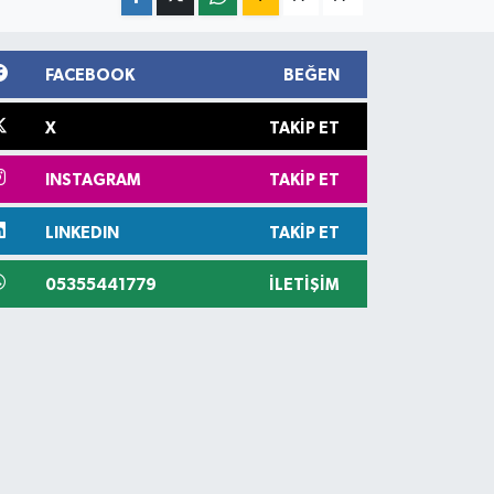
FACEBOOK
BEĞEN
X
TAKIP ET
INSTAGRAM
TAKIP ET
LINKEDIN
TAKIP ET
05355441779
İLETIŞIM