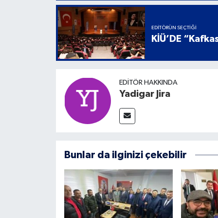
EDITÖRÜN SEÇTIĞI
KİÜ’DE “Kafkas
EDITÖR HAKKINDA
Yadigar Jira
Bunlar da ilginizi çekebilir