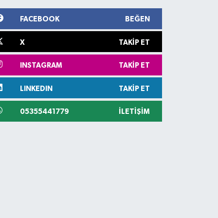
FACEBOOK
BEĞEN
X
TAKIP ET
INSTAGRAM
TAKIP ET
LINKEDIN
TAKIP ET
05355441779
İLETIŞIM