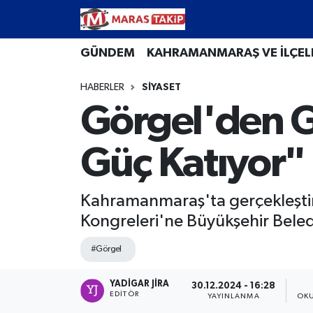
Kahramanmaraş Nöbetçi Eczaneler
GÜNDEM
KAHRAMANMARAŞ VE İLÇEL
HABERLER
SİYASET
Kahramanmaraş Hava Durumu
Görgel'den G
Kahramanmaraş Namaz Vakitleri
Güç Katıyor"
Kahramanmaraş Trafik Yoğunluk Haritası
Süper Lig Puan Durumu ve Fikstür
Kahramanmaraş'ta gerçekleştiri
Kongreleri'ne Büyükşehir Belediy
Tüm Manşetler
#Görgel
Son Dakika Haberleri
YADIGAR JIRA
30.12.2024 - 16:28
EDITÖR
YAYINLANMA
OKU
Haber Arşivi