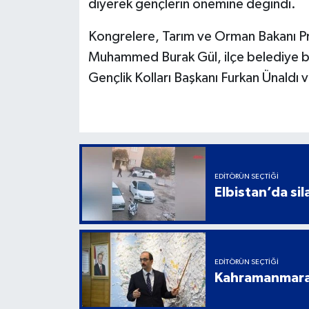
diyerek gençlerin önemine değindi.
Kongrelere, Tarım ve Orman Bakanı Prof.
Muhammed Burak Gül, ilçe belediye ba
Gençlik Kolları Başkanı Furkan Ünaldı 
EDITÖRÜN SEÇTIĞI
Elbistan’da sil
EDITÖRÜN SEÇTIĞI
Kahramanmaraş