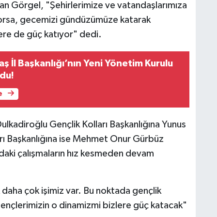
n Görgel, "Şehirlerimize ve vatandaşlarımıza
yorsa, gecemizi gündüzümüze katarak
lere de güç katıyor" dedi.
 İl Başkanlığı’nın Yeni Yönetim Kurulu
ldu!
e
ulkadiroğlu Gençlik Kolları Başkanlığına Yunus
rı Başkanlığına ise Mehmet Onur Gürbüz
rındaki çalışmaların hız kesmeden devam
daha çok işimiz var. Bu noktada gençlik
Gençlerimizin o dinamizmi bizlere güç katacak"