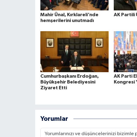
Mahir Ünal, Kırklareli’nde
AK Partili
hemşerilerini unutmadı
Cumhurbaşkanı Erdoğan,
AK Parti 
Büyükşehir Belediyesini
Kongresi 
Ziyaret Etti
Yorumlar