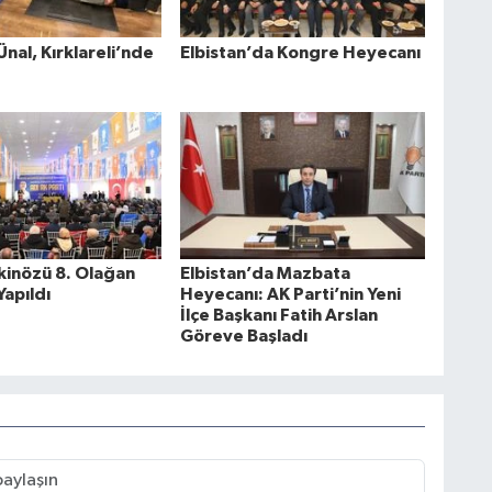
 Ünal, Kırklareli’nde
Elbistan’da Kongre Heyecanı
Ekinözü 8. Olağan
Elbistan’da Mazbata
Yapıldı
Heyecanı: AK Parti’nin Yeni
İlçe Başkanı Fatih Arslan
Göreve Başladı