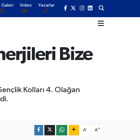
 Galeri
Video
Yazarlar
rjileri Bize
ençlik Kolları 4. Olağan
di.
-
+
A
A