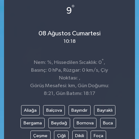
°
9
08 Ağustos Cumartesi
10:18
°
Nem: %, Hissedilen Sıcaklık: 0
,
Basınç: 0 hPa, Rüzgar: 0 km/s, Çiy
Noktası: ,
Görüş Mesafesi: km, Gün Doğumu:
8:21, Gün Batımı: 18:17
Aliağa
Balçova
Bayındır
Bayraklı
Bergama
Beydağ
Bornova
Buca
Çeşme
Çiğli
Dikili
Foça