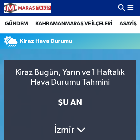
GÜNDEM
KAHRAMANMARAŞ VE İLÇELERİ
ASAYİŞ
Kahramanmaraş Nöbetçi Eczaneler
Kahramanmaraş Hava Durumu
Kiraz Hava Durumu
Kahramanmaraş Namaz Vakitleri
Kiraz Bugün, Yarın ve 1 Haftalık
Kahramanmaraş Trafik Yoğunluk Haritası
Hava Durumu Tahmini
Süper Lig Puan Durumu ve Fikstür
ŞU AN
Tüm Manşetler
Son Dakika Haberleri
İzmir
Haber Arşivi