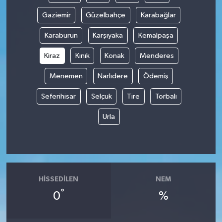
Gaziemir
Güzelbahçe
Karabağlar
Karaburun
Karşıyaka
Kemalpaşa
Kiraz
Kınık
Konak
Menderes
Menemen
Narlıdere
Ödemiş
Seferihisar
Selçuk
Tire
Torbalı
Urla
HISSEDILEN
NEM
°
0
%