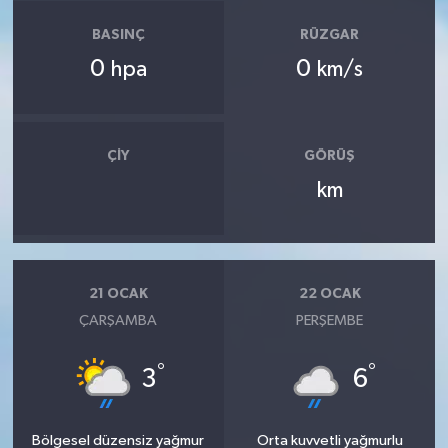
BASINÇ
RÜZGAR
0
0
hpa
km/s
ÇIY
GÖRÜŞ
km
21 OCAK
22 OCAK
ÇARŞAMBA
PERŞEMBE
°
°
3
6
Bölgesel düzensiz yağmur
Orta kuvvetli yağmurlu