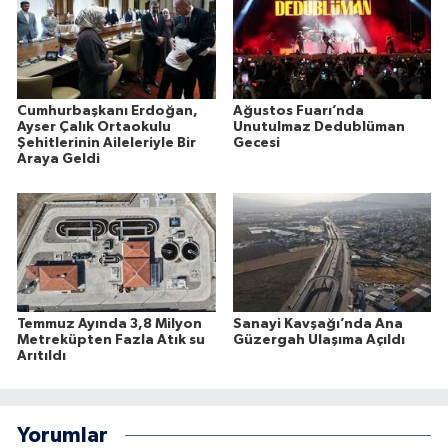
Cumhurbaşkanı Erdoğan,
Ağustos Fuarı’nda
Ayser Çalık Ortaokulu
Unutulmaz Dedublüman
Şehitlerinin Aileleriyle Bir
Gecesi
Araya Geldi
Temmuz Ayında 3,8 Milyon
Sanayi Kavşağı’nda Ana
Metreküpten Fazla Atık su
Güzergah Ulaşıma Açıldı
Arıtıldı
Yorumlar