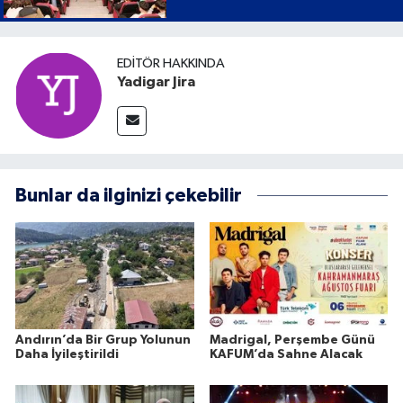
EDITÖR HAKKINDA
Yadigar Jira
Bunlar da ilginizi çekebilir
Andırın’da Bir Grup Yolunun
Madrigal, Perşembe Günü
Daha İyileştirildi
KAFUM’da Sahne Alacak