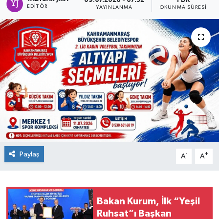
09.07.2026 - 07:32
1 DK
EDITÖR
YAYINLANMA
OKUNMA SÜRESI
Paylaş
-
+
A
A
Bakan Kurum, İlk “Yeşil
Ruhsat”ı Başkan