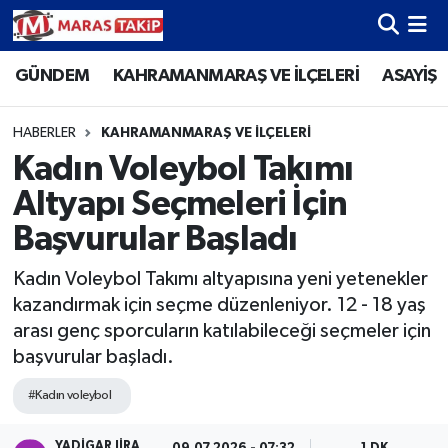
GÜNDEM
KAHRAMANMARAŞ VE İLÇELERİ
ASAYİŞ
Kahramanmaraş Nöbetçi Eczaneler
Kahramanmaraş Hava Durumu
HABERLER
KAHRAMANMARAŞ VE İLÇELERİ
Kadın Voleybol Takımı
Kahramanmaraş Namaz Vakitleri
Altyapı Seçmeleri İçin
Kahramanmaraş Trafik Yoğunluk Haritası
Başvurular Başladı
Kadın Voleybol Takımı altyapısına yeni yetenekler
Süper Lig Puan Durumu ve Fikstür
kazandırmak için seçme düzenleniyor. 12 - 18 yaş
arası genç sporcuların katılabileceği seçmeler için
Tüm Manşetler
başvurular başladı.
Son Dakika Haberleri
#Kadın voleybol
Haber Arşivi
YADIGAR JIRA