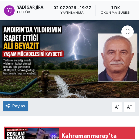
YADIGAR JIRA
02.07.2026 - 19:27
1 DK
EDITÖR
YAYINLANMA
OKUNMA SÜRESI
Paylaş
-
+
A
A
Kahramanmaraş’ta