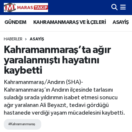
GÜNDEM
KAHRAMANMARAŞ VE İLÇELERİ
ASAYİŞ
Kahramanmaraş Nöbetçi Eczaneler
Kahramanmaraş Hava Durumu
HABERLER
ASAYİŞ
Kahramanmaraş’ta ağır
Kahramanmaraş Namaz Vakitleri
yaralanmıştı hayatını
Kahramanmaraş Trafik Yoğunluk Haritası
kaybetti
Kahramanmaraş/Andırın (SHA)-
Süper Lig Puan Durumu ve Fikstür
Kahramanmaraş’ın Andırın ilçesinde tarlasını
suladığı sırada yıldırımın isabet etmesi sonucu
Tüm Manşetler
ağır yaralanan Ali Beyazıt, tedavi gördüğü
hastanede verdiği yaşam mücadelesini kaybetti.
Son Dakika Haberleri
#Kahramanmaraş
Haber Arşivi