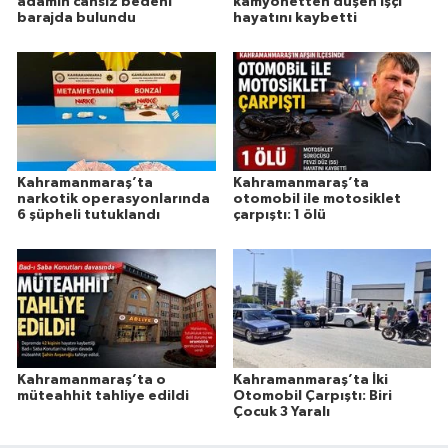
adamın cansız bedeni
kamyonetten düşen işçi
barajda bulundu
hayatını kaybetti
Kahramanmaraş’ta
Kahramanmaraş’ta
narkotik operasyonlarında
otomobil ile motosiklet
6 şüpheli tutuklandı
çarpıştı: 1 ölü
Kahramanmaraş’ta o
Kahramanmaraş’ta İki
müteahhit tahliye edildi
Otomobil Çarpıştı: Biri
Çocuk 3 Yaralı