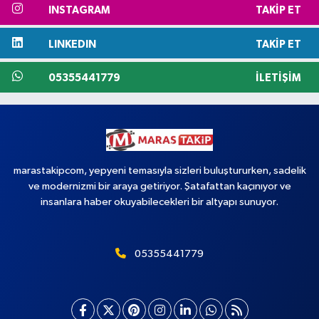
INSTAGRAM
TAKIP ET
LINKEDIN
TAKIP ET
05355441779
İLETIŞIM
marastakipcom, yepyeni temasıyla sizleri buluştururken, sadelik
ve modernizmi bir araya getiriyor. Şatafattan kaçınıyor ve
insanlara haber okuyabilecekleri bir altyapı sunuyor.
05355441779