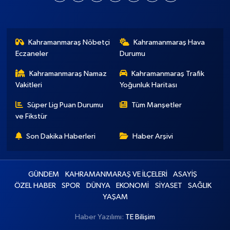
Kahramanmaraş Nöbetçi
Kahramanmaraş Hava
Eczaneler
Durumu
Kahramanmaraş Namaz
Kahramanmaraş Trafik
Vakitleri
Yoğunluk Haritası
Süper Lig Puan Durumu
Tüm Manşetler
ve Fikstür
Son Dakika Haberleri
Haber Arşivi
GÜNDEM
KAHRAMANMARAŞ VE İLÇELERİ
ASAYİŞ
ÖZEL HABER
SPOR
DÜNYA
EKONOMİ
SİYASET
SAĞLIK
YAŞAM
Haber Yazılımı:
TE Bilişim