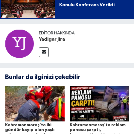
Konulu Konferans Verildi
EDITÖR HAKKINDA
Yadigar Jira
Bunlar da ilginizi çekebilir
Kahramanmaraş’ta iki
Kahramanmaraş’ta reklam
gündür kayıp olan yaşlı
panosu çarptı,