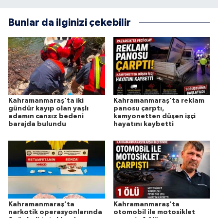
Bunlar da ilginizi çekebilir
Kahramanmaraş’ta iki
Kahramanmaraş’ta reklam
gündür kayıp olan yaşlı
panosu çarptı,
adamın cansız bedeni
kamyonetten düşen işçi
barajda bulundu
hayatını kaybetti
Kahramanmaraş’ta
Kahramanmaraş’ta
narkotik operasyonlarında
otomobil ile motosiklet