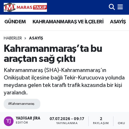
GÜNDEM
KAHRAMANMARAŞ VE İLÇELERİ
ASAYİŞ
Kahramanmaraş Nöbetçi Eczaneler
Kahramanmaraş Hava Durumu
HABERLER
ASAYİŞ
Kahramanmaraş’ta bu
Kahramanmaraş Namaz Vakitleri
araçtan sağ çıktı
Kahramanmaraş Trafik Yoğunluk Haritası
Kahramanmaraş (SHA)-Kahramanmaraş’ın
Onikişubat ilçesine bağlı Tekir-Kurucuova yolunda
Süper Lig Puan Durumu ve Fikstür
meydana gelen tek taraflı trafik kazasında bir kişi
yaralandı.
Tüm Manşetler
#Kahramanmaraş
Son Dakika Haberleri
YADIGAR JIRA
07.07.2026 - 09:17
2
EDITÖR
YAYINLANMA
PAYLAŞIM
OKUNM
Haber Arşivi