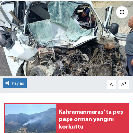
Paylaş
-
+
A
A
Kahramanmaraş’ta peş
peşe orman yangını
korkuttu