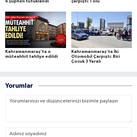
6 şüpheli tutuklandı
çarpıştı: 1 ölü
Kahramanmaraş’ta o
Kahramanmaraş’ta İki
müteahhit tahliye edildi
Otomobil Çarpıştı: Biri
Çocuk 3 Yaralı
Yorumlar