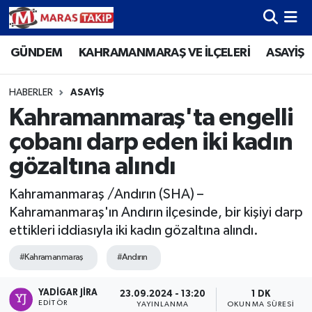
GÜNDEM
KAHRAMANMARAŞ VE İLÇELERİ
ASAYİŞ
Kahramanmaraş Nöbetçi Eczaneler
Kahramanmaraş Hava Durumu
HABERLER
ASAYİŞ
Kahramanmaraş'ta engelli
Kahramanmaraş Namaz Vakitleri
çobanı darp eden iki kadın
Kahramanmaraş Trafik Yoğunluk Haritası
gözaltına alındı
Kahramanmaraş /Andırın (SHA) –
Süper Lig Puan Durumu ve Fikstür
Kahramanmaraş'ın Andırın ilçesinde, bir kişiyi darp
ettikleri iddiasıyla iki kadın gözaltına alındı.
Tüm Manşetler
#Kahramanmaraş
#Andırın
Son Dakika Haberleri
YADIGAR JIRA
23.09.2024 - 13:20
1 DK
Haber Arşivi
EDITÖR
YAYINLANMA
OKUNMA SÜRESI