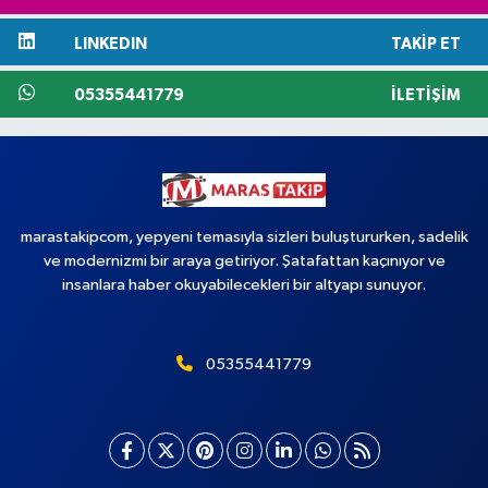
LINKEDIN
TAKIP ET
05355441779
İLETIŞIM
marastakipcom, yepyeni temasıyla sizleri buluştururken, sadelik
ve modernizmi bir araya getiriyor. Şatafattan kaçınıyor ve
insanlara haber okuyabilecekleri bir altyapı sunuyor.
05355441779