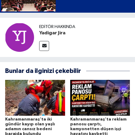
EDITÖR HAKKINDA
Yadigar Jira
Bunlar da ilginizi çekebilir
Kahramanmaraş’ta iki
Kahramanmaraş’ta reklam
gündür kayıp olan yaşlı
panosu çarptı,
adamın cansız bedeni
kamyonetten düşen işçi
barajda bulundu
hayatını kaybetti