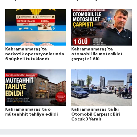
Kahramanmaraş’ta
Kahramanmaraş’ta
narkotik operasyonlarında
otomobil ile motosiklet
6 şüpheli tutuklandı
çarpıştı: 1 ölü
Kahramanmaraş’ta o
Kahramanmaraş’ta İki
müteahhit tahliye edildi
Otomobil Çarpıştı: Biri
Çocuk 3 Yaralı