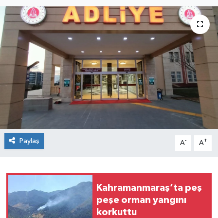
Paylaş
-
+
A
A
Kahramanmaraş’ta peş
peşe orman yangını
korkuttu