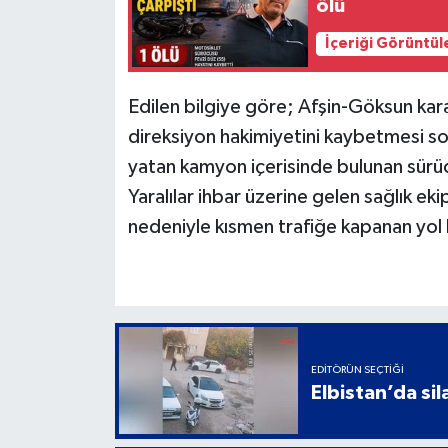
ölü
İçeriği Görüntül
Edilen bilgiye göre; Afşin-Göksun kar
direksiyon hakimiyetini kaybetmesi so
yatan kamyon içerisinde bulunan sürücü i
Yaralılar ihbar üzerine gelen sağlık eki
nedeniyle kısmen trafiğe kapanan yol
EDITÖRÜN SEÇTIĞI
Elbistan’da sil