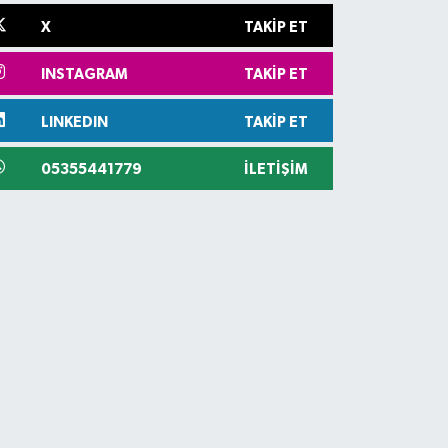
X
TAKIP ET
INSTAGRAM
TAKIP ET
LINKEDIN
TAKIP ET
05355441779
İLETIŞIM