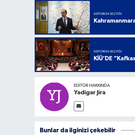
EDITÖRÜN SEÇTIĞI
Kahramanmaraş
EDITÖRÜN SEÇTIĞI
KİÜ’DE “Kafkas
EDITÖR HAKKINDA
Yadigar Jira
Bunlar da ilginizi çekebilir