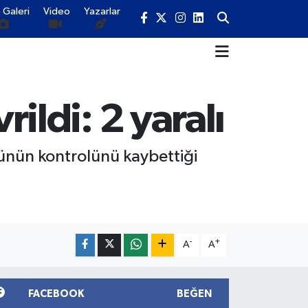
 Galeri
Video
Yazarlar
ldi: 2 yaralı
nün kontrolünü kaybettiği
-
+
A
A
FACEBOOK
BEĞEN