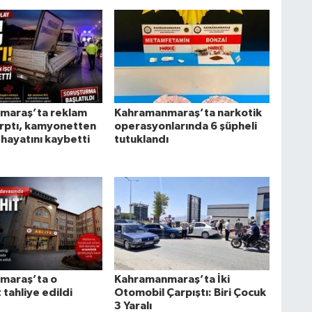
maraş’ta reklam
Kahramanmaraş’ta narkotik
rptı, kamyonetten
operasyonlarında 6 şüpheli
 hayatını kaybetti
tutuklandı
maraş’ta o
Kahramanmaraş’ta İki
tahliye edildi
Otomobil Çarpıştı: Biri Çocuk
3 Yaralı