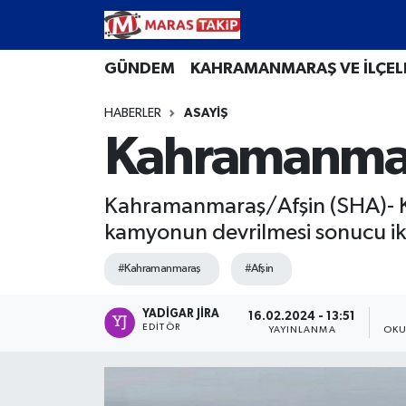
Kahramanmaraş Nöbetçi Eczaneler
GÜNDEM
KAHRAMANMARAŞ VE İLÇEL
HABERLER
ASAYİŞ
Kahramanmaraş Hava Durumu
Kahramanmara
Kahramanmaraş Namaz Vakitleri
Kahramanmaraş/Afşin (SHA)- Ka
Kahramanmaraş Trafik Yoğunluk Haritası
kamyonun devrilmesi sonucu iki k
Süper Lig Puan Durumu ve Fikstür
#Kahramanmaraş
#Afşin
Tüm Manşetler
YADIGAR JIRA
16.02.2024 - 13:51
EDITÖR
YAYINLANMA
OKU
Son Dakika Haberleri
Haber Arşivi