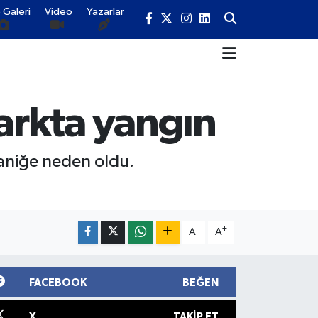
 Galeri
Video
Yazarlar
arkta yangın
aniğe neden oldu.
-
+
A
A
FACEBOOK
BEĞEN
X
TAKIP ET