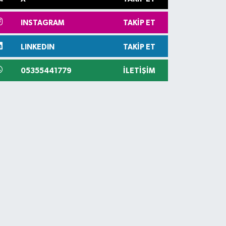
INSTAGRAM
TAKIP ET
LINKEDIN
TAKIP ET
05355441779
İLETIŞIM