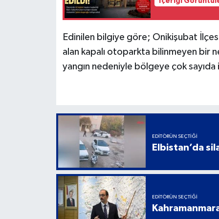
İçeriği Görüntül
Edinilen bilgiye göre; Onikişubat İlçe
alan kapalı otoparkta bilinmeyen bir 
yangın nedeniyle bölgeye çok sayıda it
EDITÖRÜN SEÇTIĞI
Elbistan’da sil
EDITÖRÜN SEÇTIĞI
Kahramanmaraş