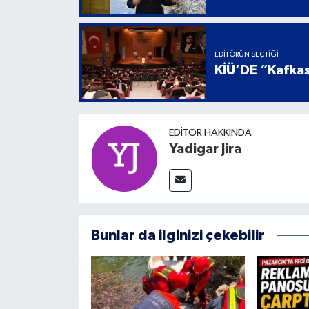
EDITÖRÜN SEÇTIĞI
KİÜ’DE “Kafkas
EDITÖR HAKKINDA
Yadigar Jira
Bunlar da ilginizi çekebilir