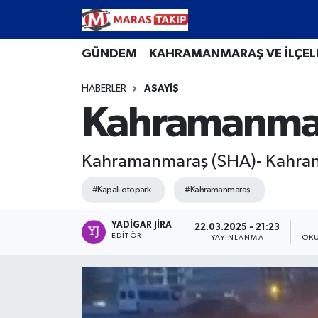
Kahramanmaraş Nöbetçi Eczaneler
GÜNDEM
KAHRAMANMARAŞ VE İLÇEL
HABERLER
ASAYİŞ
Kahramanmaraş Hava Durumu
Kahramanmara
Kahramanmaraş Namaz Vakitleri
Kahramanmaraş (SHA)- Kahrama
Kahramanmaraş Trafik Yoğunluk Haritası
#Kapalı otopark
#Kahramanmaraş
Süper Lig Puan Durumu ve Fikstür
YADIGAR JIRA
22.03.2025 - 21:23
Tüm Manşetler
EDITÖR
YAYINLANMA
OKU
Son Dakika Haberleri
Haber Arşivi