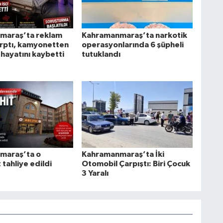
maraş’ta reklam
Kahramanmaraş’ta narkotik
rptı, kamyonetten
operasyonlarında 6 şüpheli
 hayatını kaybetti
tutuklandı
maraş’ta o
Kahramanmaraş’ta İki
tahliye edildi
Otomobil Çarpıştı: Biri Çocuk
3 Yaralı