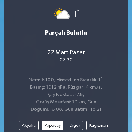
°
1
Parçalı Bulutlu
22 Mart Pazar
07:30
°
Nem: %100, Hissedilen Sıcaklık: 1
,
Basınç: 1012 hPa, Rüzgar: 4 km/s,
Çiy Noktası: -7.6,
Görüş Mesafesi: 10 km, Gün
Doğumu: 6:08, Gün Batımı: 18:21
Akyaka
Arpaçay
Digor
Kağızman