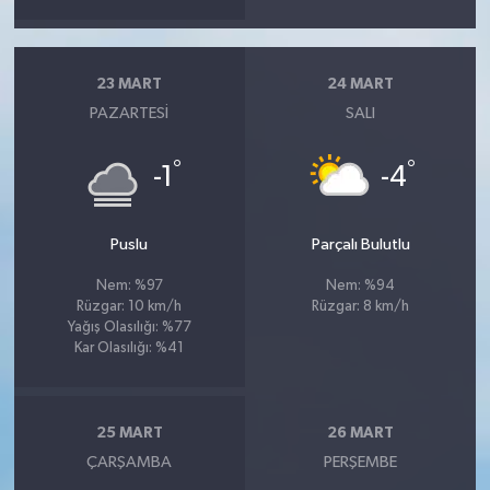
23 MART
24 MART
PAZARTESI
SALI
°
°
-1
-4
Puslu
Parçalı Bulutlu
Nem: %97
Nem: %94
Rüzgar: 10 km/h
Rüzgar: 8 km/h
Yağış Olasılığı: %77
Kar Olasılığı: %41
25 MART
26 MART
ÇARŞAMBA
PERŞEMBE