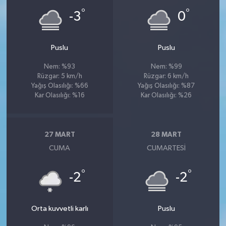
°
°
-3
0
Puslu
Puslu
Nem: %93
Nem: %99
Rüzgar: 5 km/h
Rüzgar: 6 km/h
Yağış Olasılığı: %66
Yağış Olasılığı: %87
Kar Olasılığı: %16
Kar Olasılığı: %26
27 MART
28 MART
CUMA
CUMARTESI
°
°
-2
-2
Orta kuvvetli karlı
Puslu