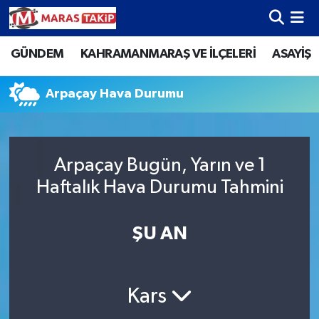
GÜNDEM
KAHRAMANMARAŞ VE İLÇELERİ
ASAYİŞ
Kahramanmaraş Nöbetçi Eczaneler
Kahramanmaraş Hava Durumu
Arpaçay Hava Durumu
Kahramanmaraş Namaz Vakitleri
Arpaçay Bugün, Yarın ve 1
Kahramanmaraş Trafik Yoğunluk Haritası
Haftalık Hava Durumu Tahmini
Süper Lig Puan Durumu ve Fikstür
ŞU AN
Tüm Manşetler
Son Dakika Haberleri
Kars
Haber Arşivi