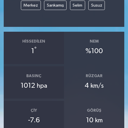
Merkez
Sarıkamış
Selim
Susuz
HISSEDILEN
NEM
°
1
%100
BASINÇ
RÜZGAR
1012
4
hpa
km/s
ÇIY
GÖRÜŞ
-7.6
10
km