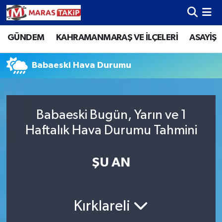
GÜNDEM
KAHRAMANMARAŞ VE İLÇELERİ
ASAYİŞ
Kahramanmaraş Nöbetçi Eczaneler
Kahramanmaraş Hava Durumu
Babaeski Hava Durumu
Kahramanmaraş Namaz Vakitleri
Babaeski Bugün, Yarın ve 1
Kahramanmaraş Trafik Yoğunluk Haritası
Haftalık Hava Durumu Tahmini
Süper Lig Puan Durumu ve Fikstür
ŞU AN
Tüm Manşetler
Son Dakika Haberleri
Kırklareli
Haber Arşivi