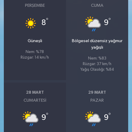
PERŞEMBE
CUMA
°
°
8
9
Güneşli
Bölgesel düzensiz yağmur
yağışlı
Nem: %78
Rüzgar: 14 km/h
Nem: %83
Rüzgar: 37 km/h
Yağış Olasılığı: %84
28 MART
29 MART
CUMARTESI
PAZAR
°
°
9
9