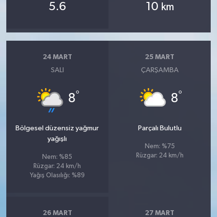
5.6
10
km
24 MART
25 MART
SALI
ÇARŞAMBA
°
°
8
8
Bölgesel düzensiz yağmur
Parçalı Bulutlu
yağışlı
Nem: %75
Rüzgar: 24 km/h
Nem: %85
Rüzgar: 24 km/h
Yağış Olasılığı: %89
26 MART
27 MART