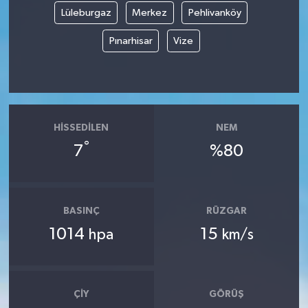
Lüleburgaz
Merkez
Pehlivanköy
Pınarhisar
Vize
HISSEDILEN
NEM
°
7
%80
BASINÇ
RÜZGAR
1014
15
hpa
km/s
ÇIY
GÖRÜŞ