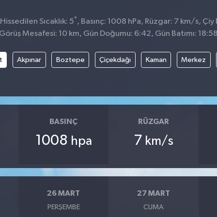
°
issedilen Sıcaklık: 5
, Basınç: 1008 hPa, Rüzgar: 7 km/s, Çiy 
Görüş Mesafesi: 10 km, Gün Doğumu: 6:42, Gün Batımı: 18:5
t
Akpınar
Boztepe
Çiçekdağı
Kaman
Merkez
BASINÇ
RÜZGAR
1008
7
hpa
km/s
26 MART
27 MART
PERŞEMBE
CUMA