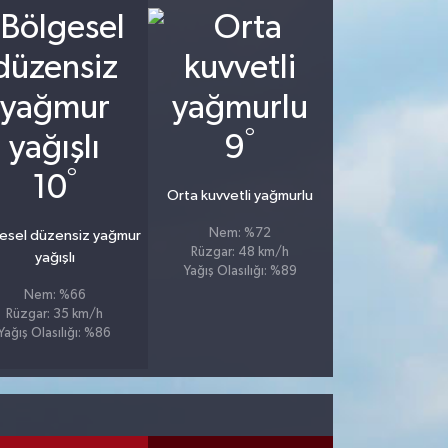
°
9
°
10
Orta kuvvetli yağmurlu
Nem: %72
esel düzensiz yağmur
Rüzgar: 48 km/h
yağışlı
Yağış Olasılığı: %89
Nem: %66
Rüzgar: 35 km/h
Yağış Olasılığı: %86