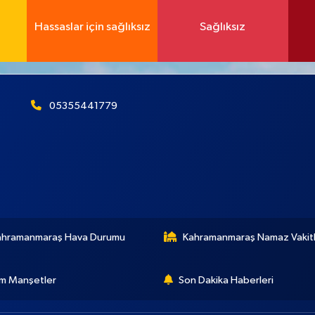
Hassaslar için sağlıksız
Sağlıksız
05355441779
ahramanmaraş Hava Durumu
Kahramanmaraş Namaz Vakitl
m Manşetler
Son Dakika Haberleri