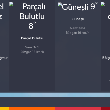
°
9
Güneşli
°
8
Nem: %64
Rüzgar: 16 km/h
Parçalı Bulutlu
Nem: %71
Rüzgar: 13 km/h
ağmur
Bölg
9