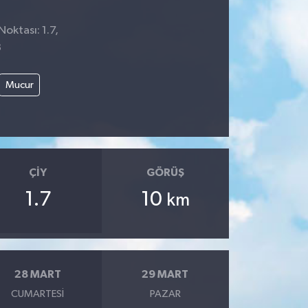
Noktası: 1.7,
8
Mucur
ÇIY
GÖRÜŞ
1.7
10
km
28 MART
29 MART
CUMARTESI
PAZAR