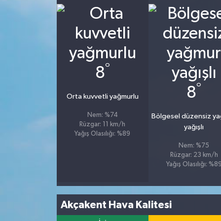
°
8
°
8
Orta kuvvetli yağmurlu
Nem: %74
Bölgesel düzensiz y
Rüzgar: 11 km/h
yağışlı
Yağış Olasılığı: %89
Nem: %75
Rüzgar: 23 km/h
Yağış Olasılığı: %8
Akçakent Hava Kalitesi