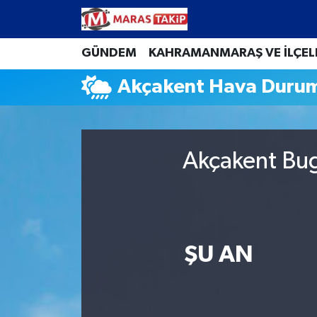
GÜNDEM
KAHRAMANMARAŞ VE İLÇEL
Kahramanmaraş Nöbetçi Eczaneler
Akçakent Hava Duru
Kahramanmaraş Hava Durumu
Kahramanmaraş Namaz Vakitleri
Akçakent Bug
Kahramanmaraş Trafik Yoğunluk Haritası
Süper Lig Puan Durumu ve Fikstür
Tüm Manşetler
ŞU AN
Son Dakika Haberleri
Haber Arşivi