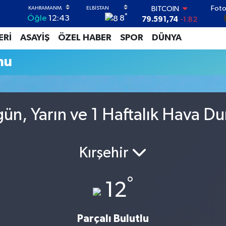
Foto
BITCOIN
°
8
Öğle
12:43
79.591,74
-1.82
DOLAR
ERİ
ASAYİŞ
ÖZEL HABER
SPOR
DÜNYA
45,43620
0.02
EURO
mu
53,38690
0.19
STERLİN
61,60380
0.18
G.ALTIN
6862,09000
0.19
ün, Yarın ve 1 Haftalık Hava D
BİST100
14.598,00
0
Kırşehir
°
12
Parçalı Bulutlu