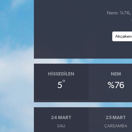
Nem: %76, H
Akçaken
HISSEDILEN
NEM
°
5
%76
24 MART
25 MART
SALI
ÇARŞAMBA