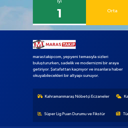
İyi
1
Orta
marastakipcom, yepyeni temasıyla sizleri
buluştururken, sadelik ve modernizmi bir araya
getiriyor. Şatafattan kaçınıyor ve insanlara haber
okuyabilecekleri bir altyapı sunuyor.
Kahramanmaraş Nöbetçi Eczaneler
K
Süper Lig Puan Durumu ve Fikstür
Tü