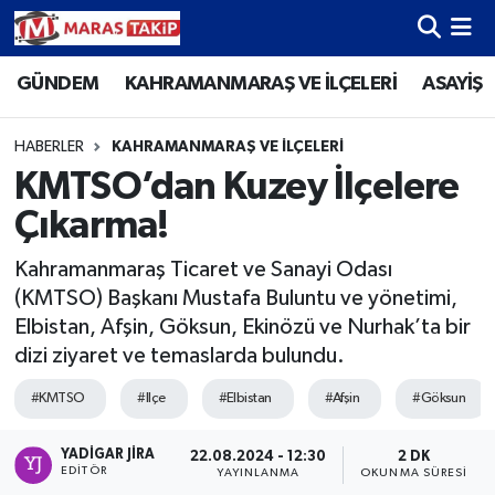
GÜNDEM
KAHRAMANMARAŞ VE İLÇELERİ
ASAYİŞ
Kahramanmaraş Nöbetçi Eczaneler
Kahramanmaraş Hava Durumu
HABERLER
KAHRAMANMARAŞ VE İLÇELERİ
KMTSO’dan Kuzey İlçelere
Kahramanmaraş Namaz Vakitleri
Çıkarma!
Kahramanmaraş Trafik Yoğunluk Haritası
Kahramanmaraş Ticaret ve Sanayi Odası
(KMTSO) Başkanı Mustafa Buluntu ve yönetimi,
Süper Lig Puan Durumu ve Fikstür
Elbistan, Afşin, Göksun, Ekinözü ve Nurhak’ta bir
dizi ziyaret ve temaslarda bulundu.
Tüm Manşetler
#KMTSO
#Ilçe
#Elbistan
#Afşin
#Göksun
Son Dakika Haberleri
YADIGAR JIRA
22.08.2024 - 12:30
2 DK
EDITÖR
YAYINLANMA
OKUNMA SÜRESI
Haber Arşivi