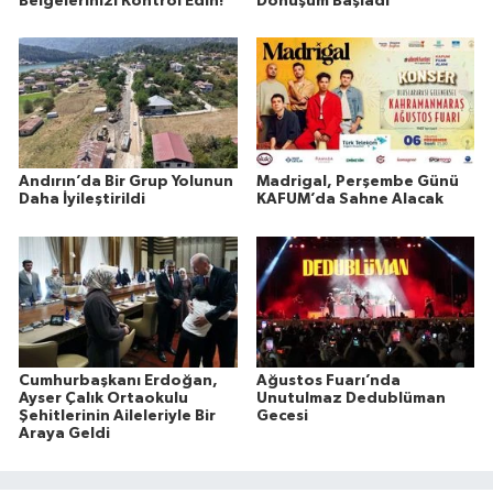
Belgelerinizi Kontrol Edin!
Dönüşüm Başladı
Andırın’da Bir Grup Yolunun
Madrigal, Perşembe Günü
Daha İyileştirildi
KAFUM’da Sahne Alacak
Cumhurbaşkanı Erdoğan,
Ağustos Fuarı’nda
Ayser Çalık Ortaokulu
Unutulmaz Dedublüman
Şehitlerinin Aileleriyle Bir
Gecesi
Araya Geldi