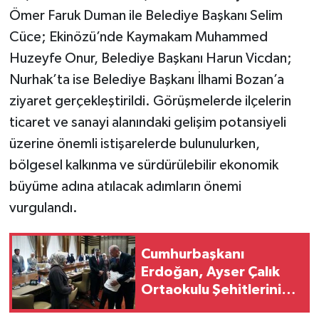
Ömer Faruk Duman ile Belediye Başkanı Selim
Cüce; Ekinözü’nde Kaymakam Muhammed
Huzeyfe Onur, Belediye Başkanı Harun Vicdan;
Nurhak’ta ise Belediye Başkanı İlhami Bozan’a
ziyaret gerçekleştirildi. Görüşmelerde ilçelerin
ticaret ve sanayi alanındaki gelişim potansiyeli
üzerine önemli istişarelerde bulunulurken,
bölgesel kalkınma ve sürdürülebilir ekonomik
büyüme adına atılacak adımların önemi
vurgulandı.
Cumhurbaşkanı
Erdoğan, Ayser Çalık
Ortaokulu Şehitlerinin
Aileleriyle Bir Araya