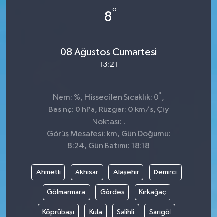
°
8
08 Ağustos Cumartesi
13:21
°
Nem: %, Hissedilen Sıcaklık: 0
,
Basınç: 0 hPa, Rüzgar: 0 km/s, Çiy
Noktası: ,
Görüş Mesafesi: km, Gün Doğumu:
8:24, Gün Batımı: 18:18
Ahmetli
Akhisar
Alaşehir
Demirci
Gölmarmara
Gördes
Kırkağaç
Köprübaşı
Kula
Salihli
Sarıgöl