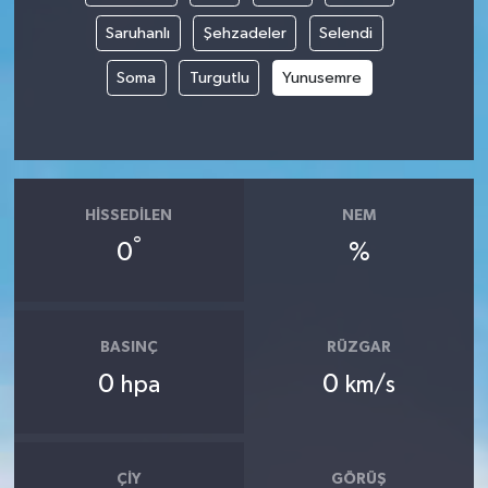
Saruhanlı
Şehzadeler
Selendi
Soma
Turgutlu
Yunusemre
HISSEDILEN
NEM
°
0
%
BASINÇ
RÜZGAR
0
0
hpa
km/s
ÇIY
GÖRÜŞ