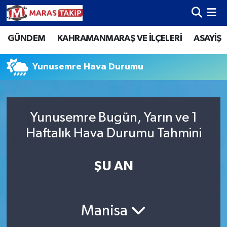
GÜNDEM
KAHRAMANMARAŞ VE İLÇELERİ
ASAYİŞ
Kahramanmaraş Nöbetçi Eczaneler
Kahramanmaraş Hava Durumu
Yunusemre Hava Durumu
Kahramanmaraş Namaz Vakitleri
Yunusemre Bugün, Yarın ve 1
Kahramanmaraş Trafik Yoğunluk Haritası
Haftalık Hava Durumu Tahmini
Süper Lig Puan Durumu ve Fikstür
ŞU AN
Tüm Manşetler
Son Dakika Haberleri
Manisa
Haber Arşivi