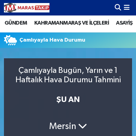
GÜNDEM
KAHRAMANMARAŞ VE İLÇELERİ
ASAYİŞ
Kahramanmaraş Nöbetçi Eczaneler
Kahramanmaraş Hava Durumu
Çamlıyayla Hava Durumu
Kahramanmaraş Namaz Vakitleri
Çamlıyayla Bugün, Yarın ve 1
Kahramanmaraş Trafik Yoğunluk Haritası
Haftalık Hava Durumu Tahmini
Süper Lig Puan Durumu ve Fikstür
ŞU AN
Tüm Manşetler
Son Dakika Haberleri
Mersin
Haber Arşivi