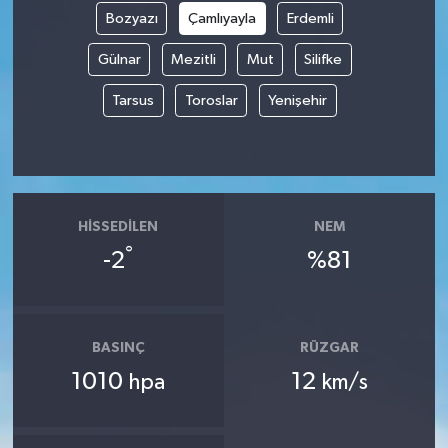
Bozyazı
Çamlıyayla
Erdemli
Gülnar
Mezitli
Mut
Silifke
Tarsus
Toroslar
Yenişehir
HISSEDILEN
NEM
°
-2
%81
BASINÇ
RÜZGAR
1010
12
hpa
km/s